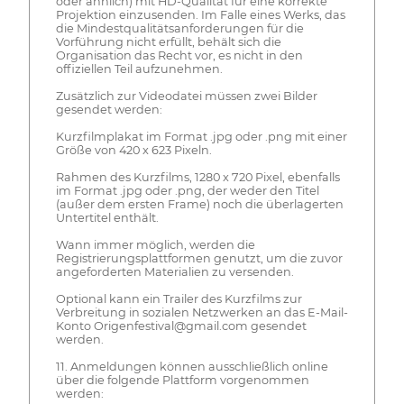
oder ähnlich) mit HD-Qualität für eine korrekte
Projektion einzusenden. Im Falle eines Werks, das
die Mindestqualitätsanforderungen für die
Vorführung nicht erfüllt, behält sich die
Organisation das Recht vor, es nicht in den
offiziellen Teil aufzunehmen.
Zusätzlich zur Videodatei müssen zwei Bilder
gesendet werden:
Kurzfilmplakat im Format .jpg oder .png mit einer
Größe von 420 x 623 Pixeln.
Rahmen des Kurzfilms, 1280 x 720 Pixel, ebenfalls
im Format .jpg oder .png, der weder den Titel
(außer dem ersten Frame) noch die überlagerten
Untertitel enthält.
Wann immer möglich, werden die
Registrierungsplattformen genutzt, um die zuvor
angeforderten Materialien zu versenden.
Optional kann ein Trailer des Kurzfilms zur
Verbreitung in sozialen Netzwerken an das E-Mail-
Konto Origenfestival@gmail.com gesendet
werden.
11. Anmeldungen können ausschließlich online
über die folgende Plattform vorgenommen
werden: