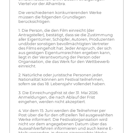
Viertel vor der Alhambra.
Die verschiedenen konkurrierenden Werke
müssen die folgenden Grundlagen
berücksichtigen:
1. Die Person, die den Film einreicht (der
Antragsteller), bestätigt, dass sie die Zustimmung
aller Eigentümer, Schöpfer, Autoren, Produzenten
und/oder sonstigen bevollmächtigten Vertreter
des Films eingeholt hat. Jeder Anspruch, der sich
aus geistigen Eigentumsrechten ergeben kann,
liegt in der Verantwortung der Person oder
Organisation, die das Werk für den Wettbewerb
einreicht.
2. Natürliche oder juristische Personen jeder
Nationalität können am Festival teilnehmen,
sofern sie das 18. Lebensjahr vollendet haben.
3. Die Einreichungsfrist ist der 31. Mai 2026.
Anmeldungen, die nach Ablauf der Frist
eingehen, werden nicht akzeptiert.
4. Vor dem 15. Juni werden die Teilnehmer per
Post über die für den offiziellen Teil ausgewählten
Werke informiert. Die Festivalorganisation wird
nicht vor dem angegebenen Datum über das
Auswahlverfahren informieren und auch keine E-
Mails versenden, in denen eingereichte Werke