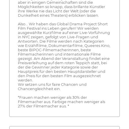
aber in einigen Gemeinschaften sind die
Möglichkeiten so knapp, dass brillante Künstler
ihre Werke nie das Licht der Welt (oder die
Dunkelheit eines Theaters) erblicken lassen.
Also... Wir haben das Global Drama Project Short
Film Festival ins Leben gerufen! Wir werden
ausgewählte Kurzfilme auf einer Live-Vorführung
in NYC zeigen, gefolgt von Live-Fragen und
Antworten. Die Filme werden nach Kategorien
wie Erzählfilme, Dokumentarfilme, Queeres Kino,
beste BIPOC-Filmemacherinnen, beste
Filmemacherinnen und internationale Filme
gezeigt. Am Abend der Veranstaltung findet eine
Preisverleihung auf dem roten Teppich statt, bei
der die Gewinner jeder Kategorie sowie der
Hauptpreis für den besten Hauptdarsteller und
den Preis für den besten Film ausgezeichnet
werden.
Wir setzen uns für faire Chancen und
Chancengleichheit ein.
*Frauen machen weniger als 30% der
Filmemacher aus. Farbige machen weniger als
27% der Filmemacher aus. *