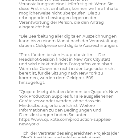
Veranstaltungsort eine Lieferfrist gibt. Wenn Sie
diese Frist nicht einhalten, können wir Ihre Inhalte
möglicherweise nicht überprüfen. Die zu
erbringenden Leistungen liegen in der
Verantwortung der Person, die den Antrag
eingereicht hat.
*Die Bearbeitung aller digitalen Auszeichnungen
kann bis zu einem Monat nach der Veranstaltung
dauern. Geldpreise sind digitale Auszeichnungen.
*Preis für den besten Hauptdarsteller — Die
Headshot-Session findet in New York City statt
und wird direkt mit dem Fotografen vereinbart.
Wenn der Gewinner nicht in der Lage oder nicht
bereit ist, für die Sitzung nach New York zu
kommen, werden dem Geldpreis 50$
hinzugefügt.
*Quijote-Mietguthaben können bei Quijote's New
York Production Supplies für alle ausgeliehenen
Geräte verwendet werden, ohne dass ein
Mindestbetrag erforderlich ist. Weitere
Informationen zu den Bedingungen und
Dienstleistungen finden Sie unter
https://www.quixote.com/production-supplies-
new-york/
1. Ich, der Vertreter des eingereichten Projekts (der
„Film“), bestätige und erkläre mich damit