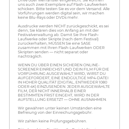
Drive oder WeTransfer eingereicht. Sie können
uns auch zwei Exemplare auf Flash-Laufwerken
schicken. Bitte testen Sie es vor dem Versand. Alle
Vorführungen werden digital sein, wir machen
keine Blu-Rays oder DVDs mehr.
Ausdrucke werden NICHT zurückgeschickt, es sei
denn, Sie klären dies von Anfang an mit der
Festivalverwaltung ab. Damit Sie Ihre Flash-
Laufwerke oder Skripte (nach dem Festival)
zurückerhalten, MÜSSEN Sie eine SASE
zusammen mit Ihren Flash-Laufwerken ODER
Skripten senden — nicht separat oder
nachträglich.
WENN DU ÜBER EINEN SICHEREN ONLINE-
SCREENER EINREICHST UND DEIN FILM FÜR DIE
VORFÜHRUNG AUSGEWÄHLT WIRD, WIRST DU
AUFGEFORDERT, EINE ENDGÜLTIGE MP4-DATEI
IN HOHER QUALITÄT (DIGITAL, ENTWEDER 1080
ODER 4K) EINZUSENDEN. JEDER AUSGEWÄHLTE
FILM, DER NICHT INNERHALB EINER
BESTIMMTEN FRIST EINGEHT, WIRD IN DER
AUFSTELLUNG ERSETZT — OHNE AUSNAHMEN.
Wir gewähren unter keinen Umständen eine
Befreiung von der Einreichungsgebühr.
Wir zahlen keine Prüfungsgebühren.