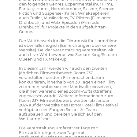
den folgenden Genres: Experimental (nur Film),
Fantasy, Horror, Horrorkomödie, Slasher, Science-
Fiction und Suspense-Thriller. Wir akzeptieren
auch Trailer, Musikvideos, TV-Piloten (Film oder
Drehbuch) und Web-Episoden (Film oder
Drehbuch) für Projekte in den aufgeführten
Genres.
Der Wettbewerb für die Filmmusik für Horrorfilme
ist ebenfalls möglich (Einreichungen über unsere
Website). Bei der Veranstaltung veranstalten wir
auch Live-Wettbewerbe wie Scream King/Scream
Queen und FX Make-up.
In diesem Jahr werden wir auch den zweiten
jährlichen Filmwettbewerb Room 237
veranstalten, bei dem Filmemacher darum
konkurrieren, innerhalb von 30 Tagen einen Film
zu drehen, wobei sie eine Mordwaffe einsetzen,
die ihnen während eines Zoom-Auftakttreffens
zugewiesen wurde. Weitere Informationen zum
Room 237-Filmwettbewerb werden ab Januar
2024 auf der Website des Horror Hotel Film Festival
verfügbar sein. Fangen Sie an, Ihr Team
aufzubauen und bereiten Sie sich auf den
Wettkampf vor!
Die Veranstaltung umfasst vier Tage mit
Filmvorführungen, zwei Tage mit