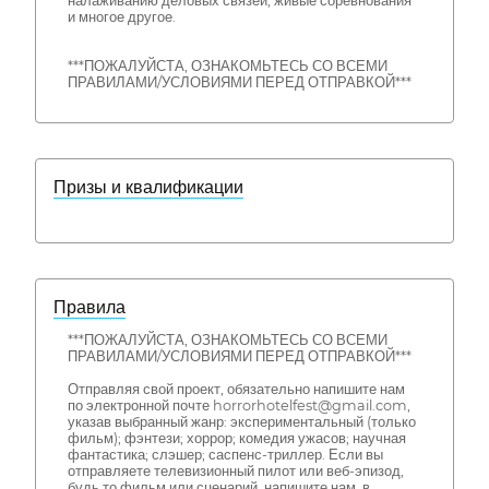
налаживанию деловых связей, живые соревнования
и многое другое.
***ПОЖАЛУЙСТА, ОЗНАКОМЬТЕСЬ СО ВСЕМИ
ПРАВИЛАМИ/УСЛОВИЯМИ ПЕРЕД ОТПРАВКОЙ***
Призы и квалификации
Правила
***ПОЖАЛУЙСТА, ОЗНАКОМЬТЕСЬ СО ВСЕМИ
ПРАВИЛАМИ/УСЛОВИЯМИ ПЕРЕД ОТПРАВКОЙ***
Отправляя свой проект, обязательно напишите нам
по электронной почте horrorhotelfest@gmail.com,
указав выбранный жанр: экспериментальный (только
фильм); фэнтези; хоррор; комедия ужасов; научная
фантастика; слэшер; саспенс-триллер. Если вы
отправляете телевизионный пилот или веб-эпизод,
будь то фильм или сценарий, напишите нам, в