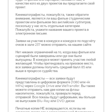
качестве кого из двух проектов вы предлагаете свой
проект.
Кинематографисты, пожалуйста, также обратите
внимание, является ли ваш фильм студенческим
проектом или фильмом без английских субтитров,
поскольку у нас есть отдельные категории.
Пожалуйста, укажите название вашего проекта в
электронном письме.
Заявки на участие в конкурсе и конкурсе по подсчёту
очков в зале 237 можно отправить на нашем сайте.
Нет никаких ограничений на то, когда ваш фильм или
сценарий были завершены или где они были
выпущены. В конкурсе может принять участие любой
желающий. Чтобы претендовать на призовое место,
все заявки должны получить средний балл 85 или
выше в процессе судейства.
Кинематографисты — все заявки будут
представлены в цифровом формате (1080 или 4k
MP4) через Google Drive или WeTransfer. Вы также
можете отправить нам две копии на флэш-
накопителях, пожалуйста, проверьте перед
отправкой. Все показы будут цифровыми, мы больше
не выпускаем Blu-Ray или DVD-диски.
Печатные копии НЕ возвращаются, если вы не