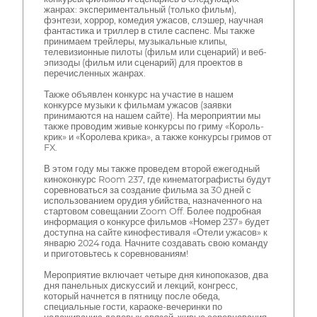
жанрах: экспериментальный (только фильм),
фэнтези, хоррор, комедия ужасов, слэшер, научная
фантастика и триллер в стиле саспенс. Мы также
принимаем трейлеры, музыкальные клипы,
телевизионные пилоты (фильм или сценарий) и веб-
эпизоды (фильм или сценарий) для проектов в
перечисленных жанрах.
Также объявлен конкурс на участие в нашем
конкурсе музыки к фильмам ужасов (заявки
принимаются на нашем сайте). На мероприятии мы
также проводим живые конкурсы по гриму «Король-
крик» и «Королева крика», а также конкурсы гримов от
FX.
В этом году мы также проведем второй ежегодный
киноконкурс Room 237, где кинематографисты будут
соревноваться за создание фильма за 30 дней с
использованием орудия убийства, назначенного на
стартовом совещании Zoom Off. Более подробная
информация о конкурсе фильмов «Номер 237» будет
доступна на сайте кинофестиваля «Отели ужасов» к
январю 2024 года. Начните создавать свою команду
и приготовьтесь к соревнованиям!
Мероприятие включает четыре дня кинопоказов, два
дня панельных дискуссий и лекций, конгресс,
который начнется в пятницу после обеда,
специальные гости, караоке-вечеринки по