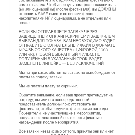
согласовываете это с администрацией фестиваля с
самого начала. Чтобы вернуть вам флэш-накопитель
(ы) или сценарий (ы) (после фестиваля), вы ДОЛЖНЫ
отправить SASE вместе со своими флэш-
накопителями ИЛИ сценариями, а не отдельно или
позже.
ЕСЛИ ВЫ ОТПРАВЛЯЕТЕ ЗАЯВКУ ЧЕРЕЗ
ЗАЩИЩЕННЫЙ ОНЛАЙН-СКРИНЕР И ВАШ ФИЛЬМ
ВЫБРАН ДЛЯ ПОКАЗА, ВАМ НЕОБХОДИМО БУДЕТ
ОТПРАВИТЬ ОКОНЧАТЕЛЬНЫЙ ФАЙЛ В ФОРМАТЕ
MP4 ВЫСОКОГО КАЧЕСТВА (ЦИФРОВОЙ, 1080
ИЛИ 4K). ЛЮБОЙ ВЫБРАННЫЙ ФИЛЬМ, НЕ
ПОЛУЧЕННЫЙ В УКАЗАННЫЙ СРОК, БУДЕТ
ЗАМЕНЕН В ЛИНЕЙКЕ — БЕЗ ИСКЛЮЧЕНИЙ.
Мы ни при каких обстоятельствах не освобождаем от
платы за подачу заявки.
Мы не платим плату за скрининг.
Обратите внимание: если ваш проект претендует на
награду, вы или его непосредственный
представитель должны присутствовать на
фестивале, чтобы получить физические награды.
Победители, не участвующие в мероприятии,
получат по электронной почте сертификаты о
награждении после мероприятия.
Все заявки, независимо от того, приняты они или нет,