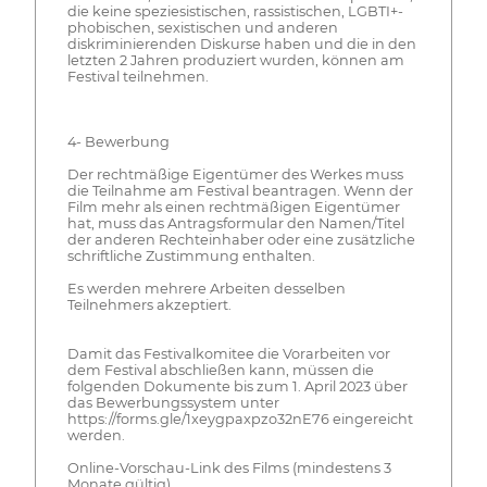
die keine speziesistischen, rassistischen, LGBTI+-
phobischen, sexistischen und anderen
diskriminierenden Diskurse haben und die in den
letzten 2 Jahren produziert wurden, können am
Festival teilnehmen.
4- Bewerbung
Der rechtmäßige Eigentümer des Werkes muss
die Teilnahme am Festival beantragen. Wenn der
Film mehr als einen rechtmäßigen Eigentümer
hat, muss das Antragsformular den Namen/Titel
der anderen Rechteinhaber oder eine zusätzliche
schriftliche Zustimmung enthalten.
Es werden mehrere Arbeiten desselben
Teilnehmers akzeptiert.
Damit das Festivalkomitee die Vorarbeiten vor
dem Festival abschließen kann, müssen die
folgenden Dokumente bis zum 1. April 2023 über
das Bewerbungssystem unter
https://forms.gle/1xeygpaxpzo32nE76 eingereicht
werden.
Online-Vorschau-Link des Films (mindestens 3
Monate gültig)