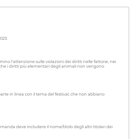
023.
 l'attenzione sulle violazioni dei diritti nelle fattorie, nei
anche i diritti più elementari degli animali non vengono
rte in linea con il tema del festival; che non abbiano
omanda deve includere il nome/titolo degli altri titolari dei