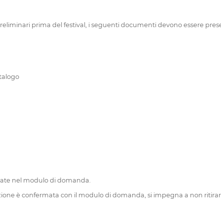
 preliminari prima del festival, i seguenti documenti devono essere presen
atalogo
iarate nel modulo di domanda.
cipazione è confermata con il modulo di domanda, si impegna a non ritir