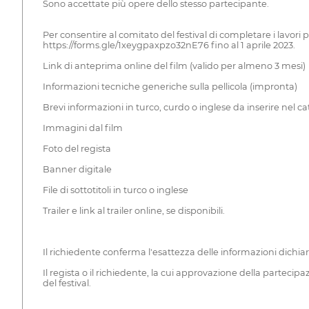
Sono accettate più opere dello stesso partecipante.
Per consentire al comitato del festival di completare i lavori
https://forms.gle/1xeygpaxpzo32nE76 fino al 1 aprile 2023.
Link di anteprima online del film (valido per almeno 3 mesi)
Informazioni tecniche generiche sulla pellicola (impronta)
Brevi informazioni in turco, curdo o inglese da inserire nel c
Immagini dal film
Foto del regista
Banner digitale
File di sottotitoli in turco o inglese
Trailer e link al trailer online, se disponibili.
Il richiedente conferma l'esattezza delle informazioni dich
Il regista o il richiedente, la cui approvazione della parte
del festival.