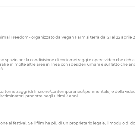
nimal Freedom» organizzato da Vegan Farm si terrà dal 21 al 22 aprile 2
o spazio per la condivisione di cortometraggi e opere video che richiamino
turali e in molte altre aree in linea con i desideri umani e sul fatto che 
tà.
 cortometraggi (di finzione/contemporaneo/sperimentale) e della videoa
i discriminatori; prodotte negli ultimi 2 anni.
one al festival. Se il film ha più di un proprietario legale, il modulo di d