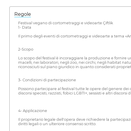
Regole
Festival vegano di cortometraggi e videoarte Çiftlik
1- Data
Il primo degli eventi di cortometraggi e videoarte a tema «A
2-Scopo
Lo scopo del festival è incoraggiare la produzione e fornire un
macelli, nei laboratori, negli zoo, nei circhi, negli habitat na
riconosciuti sul piano giuridico in quanto considerati proprie
3- Condizioni di partecipazione
Possono partecipare al festival tutte le opere del genere dei
discorsi specisti, razzisti, fobici LGBTI+, sessisti e altri discors
4- Applicazione
Il proprietario legale dell'opera deve richiedere la partecipazi
diritti legali o un ulteriore consenso scritto.