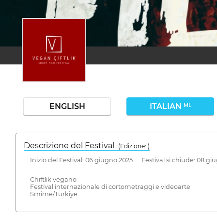
ENGLISH
ITALIAN
ML
Descrizione del Festival
( Edizione: )
Inizio del Festival: 06 giugno 2025 Festival si chiude: 08 gi
Chiftlik vegano
Festival internazionale di cortometraggi e videoarte
Smirne/Türkiye