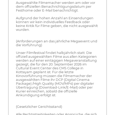
Ausgewählte Filmemacher werden am oder vor
dem offiziellen Benachrichtigungsdatum per
Festhome oder E-Mail benachrichtigt.
Aufgrund der hohen Anzahl an Einsendungen
können wir kein individuelles Feedback oder
keine Kritik für Filme geben, die nicht ausgewählt
wurden.
(Anforderungen an das jährliche Megaevent und
die Vorführung)
Unser Filmfestival findet halbjährlich statt. Die
offiziell ausgewählten Filme aus allen Kategorien
werden auf einer eintägigen Megaveranstaltung
gezeigt, die für den 20. September 2026 im
Cultural Event Center des CMS College in
Kottayam geplant ist. Für die letzte
Kinovorführung müssen die Filmemacher der
ausgewählten Filme ihr DCP (Digital Cinema
Package) /High Quality (MOV/MP4) per digitaler
Übertragung (Download-Link/E-Mail) oder per
Kurier einreichen, sobald die offizielle
Ankündigung erfolgt ist.
(Gesetzlicher Gerichtsstand)
Alle Rechtsstreitigkeiten oder Ansprüche, die sich