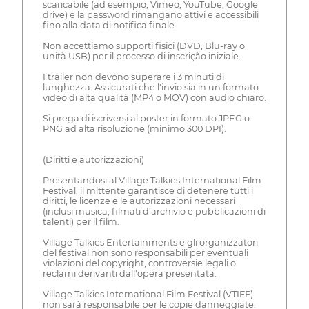
scaricabile (ad esempio, Vimeo, YouTube, Google
drive) e la password rimangano attivi e accessibili
fino alla data di notifica finale
Non accettiamo supporti fisici (DVD, Blu-ray o
unità USB) per il processo di inscrição iniziale.
I trailer non devono superare i 3 minuti di
lunghezza. Assicurati che l'invio sia in un formato
video di alta qualità (MP4 o MOV) con audio chiaro.
Si prega di iscriversi al poster in formato JPEG o
PNG ad alta risoluzione (minimo 300 DPI).
(Diritti e autorizzazioni)
Presentandosi al Village Talkies International Film
Festival, il mittente garantisce di detenere tutti i
diritti, le licenze e le autorizzazioni necessari
(inclusi musica, filmati d'archivio e pubblicazioni di
talenti) per il film.
Village Talkies Entertainments e gli organizzatori
del festival non sono responsabili per eventuali
violazioni del copyright, controversie legali o
reclami derivanti dall'opera presentata.
Village Talkies International Film Festival (VTIFF)
non sarà responsabile per le copie danneggiate.