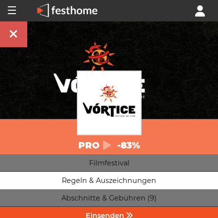
PRO
-83%
Filmfestival
Regeln & Auszeichnungen
Abschnitte & Gebühren (9)
Einsenden