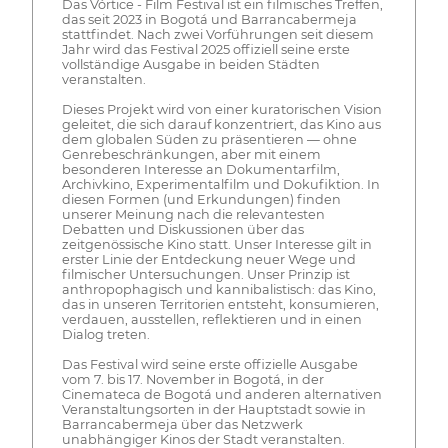
Das Vórtice - Film Festival ist ein filmisches Treffen,
das seit 2023 in Bogotá und Barrancabermeja
stattfindet. Nach zwei Vorführungen seit diesem
Jahr wird das Festival 2025 offiziell seine erste
vollständige Ausgabe in beiden Städten
veranstalten.
Dieses Projekt wird von einer kuratorischen Vision
geleitet, die sich darauf konzentriert, das Kino aus
dem globalen Süden zu präsentieren — ohne
Genrebeschränkungen, aber mit einem
besonderen Interesse an Dokumentarfilm,
Archivkino, Experimentalfilm und Dokufiktion. In
diesen Formen (und Erkundungen) finden
unserer Meinung nach die relevantesten
Debatten und Diskussionen über das
zeitgenössische Kino statt. Unser Interesse gilt in
erster Linie der Entdeckung neuer Wege und
filmischer Untersuchungen. Unser Prinzip ist
anthropophagisch und kannibalistisch: das Kino,
das in unseren Territorien entsteht, konsumieren,
verdauen, ausstellen, reflektieren und in einen
Dialog treten.
Das Festival wird seine erste offizielle Ausgabe
vom 7. bis 17. November in Bogotá, in der
Cinemateca de Bogotá und anderen alternativen
Veranstaltungsorten in der Hauptstadt sowie in
Barrancabermeja über das Netzwerk
unabhängiger Kinos der Stadt veranstalten.