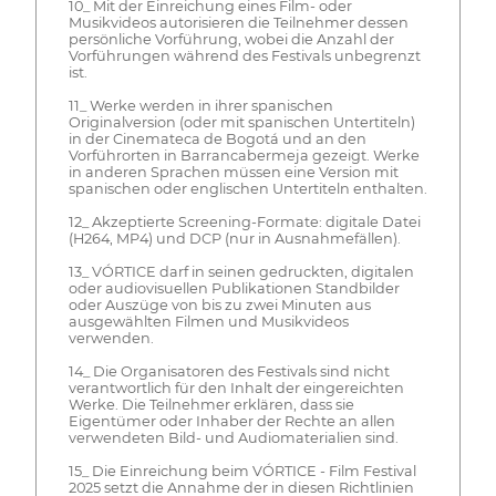
10_ Mit der Einreichung eines Film- oder
Musikvideos autorisieren die Teilnehmer dessen
persönliche Vorführung, wobei die Anzahl der
Vorführungen während des Festivals unbegrenzt
ist.
11_ Werke werden in ihrer spanischen
Originalversion (oder mit spanischen Untertiteln)
in der Cinemateca de Bogotá und an den
Vorführorten in Barrancabermeja gezeigt. Werke
in anderen Sprachen müssen eine Version mit
spanischen oder englischen Untertiteln enthalten.
12_ Akzeptierte Screening-Formate: digitale Datei
(H264, MP4) und DCP (nur in Ausnahmefällen).
13_ VÓRTICE darf in seinen gedruckten, digitalen
oder audiovisuellen Publikationen Standbilder
oder Auszüge von bis zu zwei Minuten aus
ausgewählten Filmen und Musikvideos
verwenden.
14_ Die Organisatoren des Festivals sind nicht
verantwortlich für den Inhalt der eingereichten
Werke. Die Teilnehmer erklären, dass sie
Eigentümer oder Inhaber der Rechte an allen
verwendeten Bild- und Audiomaterialien sind.
15_ Die Einreichung beim VÓRTICE - Film Festival
2025 setzt die Annahme der in diesen Richtlinien