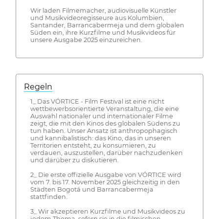
Wir laden Filmemacher, audiovisuelle Künstler
und Musikvideoregisseure aus Kolumbien,
Santander, Barrancabermeja und dem globalen
Süden ein, ihre Kurzfilme und Musikvideos für
unsere Ausgabe 2025 einzureichen.
Regeln
1_ Das VÓRTICE - Film Festival ist eine nicht
wettbewerbsorientierte Veranstaltung, die eine
Auswahl nationaler und internationaler Filme
zeigt, die mit den Kinos des globalen Südens zu
tun haben. Unser Ansatz ist anthropophagisch
und kannibalistisch: das Kino, das in unseren
Territorien entsteht, zu konsumieren, zu
verdauen, auszustellen, darüber nachzudenken
und darüber zu diskutieren.
2_ Die erste offizielle Ausgabe von VÓRTICE wird
vom 7. bis 17. November 2025 gleichzeitig in den
Städten Bogotá und Barrancabermeja
stattfinden.
3_ Wir akzeptieren Kurzfilme und Musikvideos zu
jedem Thema, sofern sie in die filmischen