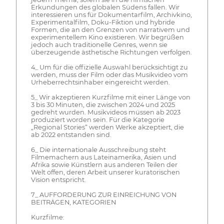
Erkundungen des globalen Südens fallen. Wir
interessieren uns für Dokumentarfilm, Archivkino,
Experimentalfilm, Doku-Fiktion und hybride
Formen, die an den Grenzen von narrativem und
experimentellem Kino existieren. Wir begrüßen
jedoch auch traditionelle Genres, wenn sie
überzeugende ästhetische Richtungen verfolgen.
4_ Um für die offizielle Auswahl berücksichtigt zu
werden, muss der Film oder das Musikvideo vom
Urheberrechtsinhaber eingereicht werden.
5_ Wir akzeptieren Kurzfilme mit einer Länge von
3 bis 30 Minuten, die zwischen 2024 und 2025
gedreht wurden. Musikvideos müssen ab 2023
produziert worden sein. Für die Kategorie
„Regional Stories“ werden Werke akzeptiert, die
ab 2022 entstanden sind.
6_ Die internationale Ausschreibung steht
Filmemachern aus Lateinamerika, Asien und
Afrika sowie Künstlern aus anderen Teilen der
Welt offen, deren Arbeit unserer kuratorischen
Vision entspricht.
7_ AUFFORDERUNG ZUR EINREICHUNG VON
BEITRÄGEN, KATEGORIEN
Kurzfilme: