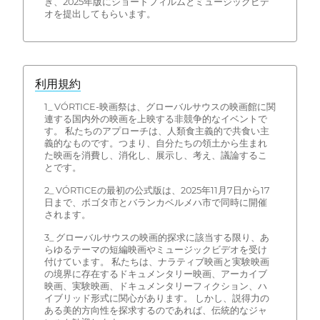
き、2025年版にショートフィルムとミュージックビデ
オを提出してもらいます。
利用規約
1_ VÓRTICE-映画祭は、グローバルサウスの映画館に関
連する国内外の映画を上映する非競争的なイベントで
す。 私たちのアプローチは、人類食主義的で共食い主
義的なものです。つまり、自分たちの領土から生まれ
た映画を消費し、消化し、展示し、考え、議論するこ
とです。
2_ VÓRTICEの最初の公式版は、2025年11月7日から17
日まで、ボゴタ市とバランカベルメハ市で同時に開催
されます。
3_ グローバルサウスの映画的探求に該当する限り、あ
らゆるテーマの短編映画やミュージックビデオを受け
付けています。 私たちは、ナラティブ映画と実験映画
の境界に存在するドキュメンタリー映画、アーカイブ
映画、実験映画、ドキュメンタリーフィクション、ハ
イブリッド形式に関心があります。 しかし、説得力の
ある美的方向性を探求するのであれば、伝統的なジャ