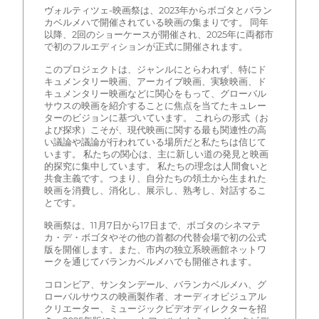
ヴォルティツェ-映画祭は、2023年からボゴタとバラン
カベルメハで開催されている映画の集まりです。 同年
以降、2回のショーケースが開催され、2025年に両都市
で初のフルエディションが正式に開催されます。
このプロジェクトは、ジャンルにとらわれず、特にド
キュメンタリー映画、アーカイブ映画、実験映画、ド
キュメンタリー映画などに関心をもって、グローバル
サウスの映画を紹介することに焦点を当てたキュレー
ターのビジョンに基づいています。 これらの形式（お
よび探求）こそが、現代映画に関する最も関連性の高
い議論や議論が行われている場所だと私たちは信じて
います。 私たちの関心は、主に新しい道の発見と映画
的探究に集中しています。 私たちの理念は人間食いと
共食主義です。つまり、自分たちの領土から生まれた
映画を消費し、消化し、展示し、熟考し、対話するこ
とです。
映画祭は、11月7日から17日まで、ボゴタのシネマテ
カ・デ・ボゴタやその他の首都の代替会場で初の公式
版を開催します。また、市内の独立系映画館ネットワ
ークを通じてバランカベルメハでも開催されます。
コロンビア、サンタンデール、バランカベルメハ、グ
ローバルサウスの映画製作者、オーディオビジュアル
クリエーター、ミュージックビデオディレクターを招