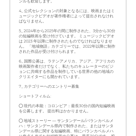
ンルも歓迎します。
4_ 公式セレクションの対象となるには、映画またはミ
ュージックビデオが著作権者によって提出されなけれ
ばなりません。
5_ 2024年から2025年の間に制作された、3分から30分
の短編映画を受け付けています。 ミュージックビデオ
は 2023 年以降に制作されたものでなければなりませ
ん。 「地域物語」カテゴリーでは、2022年以降に制作
された作品が受け付けられます。
6_ 国際公募は、ラテンアメリカ、アジア、アフリカの
映画製作者だけでなく、私たちのキュレーターのビジ
ョンに共鳴する作品を制作している世界の他の地域の
クリエイターにも開かれています。
7_ カテゴリーへのエントリー募集
ショートフィルム:
● 現代の本能：コロンビア：最長30分の国内短編映画
を公募します。 提出料はかかりません。
● 地域ストーリー — サンタンデール/バランカベルメ
ハ：サンタンデール県内で制作された、またはサンタ
ンデール県に関する短編映画、特にバランカベルメハ