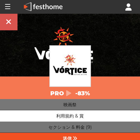
PRO
-83%
映画祭
利用規約 & 賞
セクション & 料金 (9)
送信