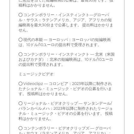
に焦点を当てた短編映画の公募は、最長30分です。 投
稿料はかかりません。
● コンテンポラリー・インスティンクト—グローバ
ル・サウス：ラテンアメリカ、アジア、アフリカの短
編映画を最大30分まで公募します。 提出料はかかりま
せん。
● 現代の本能 — ヨーロッパ：ヨーロッパの短編映画
は、10ドル/10ユーロの提出料で受理されます。
● コンテンポラリー・インスティンクト — 北米（米国
およびカナダ）：北米の短編映画は、10ドル/10ユーロ
の提出料で受理されます。
ミュージックビデオ:
● Videoclipz — コロンビア：2023年以降に制作され
たナショナル・ミュージック・ビデオの公募を行いま
す。 投稿料はかかりません。
● リージョナル・ビデオクリップ — サンタンデール/
バランカベルメハ：2023年以降に制作されたリージョ
ナル・ミュージック・ビデオの公募を行います。 投稿
料はかかりません。
● コンテンポラリー・ビデオクリップズ — グローバ
ル・サウス（ラテンアメリカ、アジア、アフリカ）：