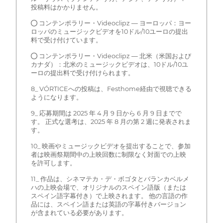
投稿料はかかりません。
● コンテンポラリー・Videoclipz — ヨーロッパ：ヨー
ロッパのミュージックビデオを10ドル/10ユーロの提出
料で受け付けています。
● コンテンポラリー・Videoclipz — 北米（米国および
カナダ）：北米のミュージックビデオは、10ドル/10ユ
ーロの提出料で受け付けられます。
8_ VÓRTICEへの投稿は、Festhome経由で視聴できる
ようになります。
9_ 応募期間は 2025 年 4 月 9 日から 6 月 9 日までで
す。 正式な選考は、2025 年 8 月の第 2 週に発表されま
す。
10_ 映画やミュージックビデオを提出することで、参加
者は映画祭期間中の上映回数に制限なく対面での上映
を許可します。
11_ 作品は、シネマテカ・デ・ボゴタとバランカベルメ
ハの上映会場で、オリジナルのスペイン語版（または
スペイン語字幕付き）で上映されます。 他の言語の作
品には、スペイン語または英語の字幕付きバージョン
が含まれている必要があります。