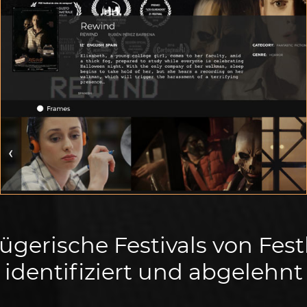
VORFÜHRUNGSRAUM
Präsentieren Sie Ihr Film in der bestmöglichen
Streaming-Qualität
ügerische Festivals von Fes
identifiziert und abgelehnt