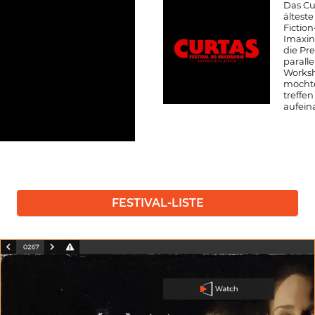
Das Cu
ältest
Fiction
Imaxina
die Pr
paralle
Worksh
möchte
treffe
aufein
FESTIVAL-LISTE