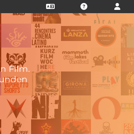
en Film.
funden