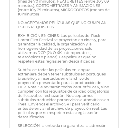
(más de 70 minutos), FEATURETTES (entre 30 y 69
minutos), CORTOMETRAJES Y ANIMACIONES
(entre 10 y 29 minutos), MICROCORTOS (menos de
10 minutos)
NO ACEPTAMOS PELÍCULAS QUE NO CUMPLAN
ESTOS REQUISITOS.
EXHIBICIÓN EN CINES: Las películas del Rock
Horror Film Festival se proyectan en cines y, para
garantizar la calidad, la organización y la
homogeneidad de las proyecciones, solo
utilizamos DCP (2k O 4K, interoperables,
telescópicos o planos). Las películas que no
respeten estas reglas serán descalificadas.
Subtítulos: todas las películas en lengua
extranjera deben tener subtítulos en portugués
brasileño ya insertados en el archivo de
proyección presentado para la producción del
DCP. Nota: Se revisarán todos los subtítulos y, si no
cumplen con los requisitos de calidad obligatorios
del festival, se rechazarán. No aceptamos
subtítulos traducidos por servicios automáticos en
línea. Envíenos el archivo SRT para verificarlo
antes de enviar el archivo de proyección real. Las
películas que no respeten estas reglas serán
descalificadas.
SELECCIÓN: la entrada no garantiza la admisión