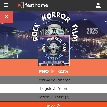
PRO
-23%
Festival del cinema
Regole & Premi
Sezioni & Tasse (7)
Invia