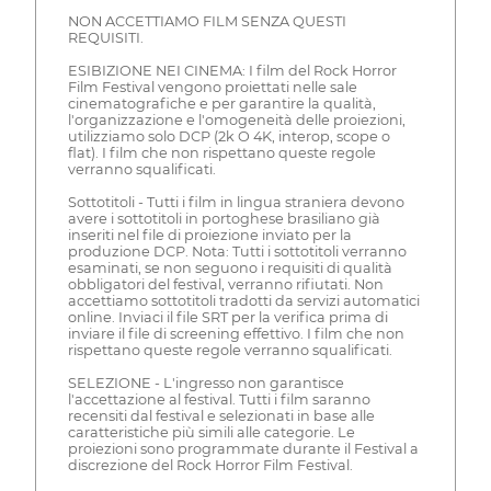
NON ACCETTIAMO FILM SENZA QUESTI
REQUISITI.
ESIBIZIONE NEI CINEMA: I film del Rock Horror
Film Festival vengono proiettati nelle sale
cinematografiche e per garantire la qualità,
l'organizzazione e l'omogeneità delle proiezioni,
utilizziamo solo DCP (2k O 4K, interop, scope o
flat). I film che non rispettano queste regole
verranno squalificati.
Sottotitoli - Tutti i film in lingua straniera devono
avere i sottotitoli in portoghese brasiliano già
inseriti nel file di proiezione inviato per la
produzione DCP. Nota: Tutti i sottotitoli verranno
esaminati, se non seguono i requisiti di qualità
obbligatori del festival, verranno rifiutati. Non
accettiamo sottotitoli tradotti da servizi automatici
online. Inviaci il file SRT per la verifica prima di
inviare il file di screening effettivo. I film che non
rispettano queste regole verranno squalificati.
SELEZIONE - L'ingresso non garantisce
l'accettazione al festival. Tutti i film saranno
recensiti dal festival e selezionati in base alle
caratteristiche più simili alle categorie. Le
proiezioni sono programmate durante il Festival a
discrezione del Rock Horror Film Festival.