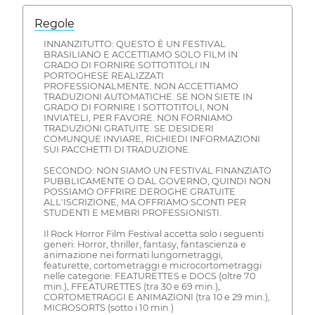
Regole
INNANZITUTTO: QUESTO È UN FESTIVAL
BRASILIANO E ACCETTIAMO SOLO FILM IN
GRADO DI FORNIRE SOTTOTITOLI IN
PORTOGHESE REALIZZATI
PROFESSIONALMENTE. NON ACCETTIAMO
TRADUZIONI AUTOMATICHE. SE NON SIETE IN
GRADO DI FORNIRE I SOTTOTITOLI, NON
INVIATELI, PER FAVORE. NON FORNIAMO
TRADUZIONI GRATUITE. SE DESIDERI
COMUNQUE INVIARE, RICHIEDI INFORMAZIONI
SUI PACCHETTI DI TRADUZIONE.
SECONDO: NON SIAMO UN FESTIVAL FINANZIATO
PUBBLICAMENTE O DAL GOVERNO, QUINDI NON
POSSIAMO OFFRIRE DEROGHE GRATUITE
ALL'ISCRIZIONE, MA OFFRIAMO SCONTI PER
STUDENTI E MEMBRI PROFESSIONISTI.
Il Rock Horror Film Festival accetta solo i seguenti
generi: Horror, thriller, fantasy, fantascienza e
animazione nei formati lungometraggi,
featurette, cortometraggi e microcortometraggi
nelle categorie: FEATURETTES e DOCS (oltre 70
min.), FFEATURETTES (tra 30 e 69 min.),
CORTOMETRAGGI E ANIMAZIONI (tra 10 e 29 min.),
MICROSORTS (sotto i 10 min.)