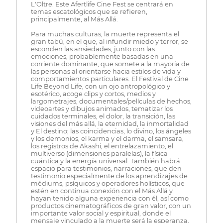
L'Oltre. Este Afertlife Cine Fest se centrará en
temas escatológicos que se refieren,
principalmente, al Más Allá.
Para muchas culturas, la muerte representa el
gran tabú, en el que, al infundir miedo y terror, se
esconden las ansiedades, junto con las
emociones, probablemente basadas en una
corriente dominante, que somete a la mayoría de
las personas al orientarse hacia estilos de vida y
comportamientos particulares. El Festival de Cine
Life Beyond Life, con un ojo antropológico y
esotérico, acoge clips y cortos, medios y
largometrajes, documentales/películas de hechos,
videoartes y dibujos animados, tematizar los
cuidados terminales, el dolor, la transición, las
visiones del más allá, la eternidad, la inmortalidad
y El destino; las coincidencias, lo divino, los ángeles
y los demonios, el karma y el darma, el samsara,
los registros de Akashi, el entrelazamiento, el
multiverso (dimensiones paralelas), la física
cuántica y la energía universal. También habrá
espacio para testimonios, narraciones, que den
testimonio especialmente de los aprendizajes de
médiums, psíquicos y operadores holísticos, que
estén en continua conexión con el Más Allá y
hayan tenido alguna experiencia con él, así como
productos cinematográficos de gran valor, con un
importante valor social y espiritual, donde el
mensaje vinculado a la muerte será la esperanza,