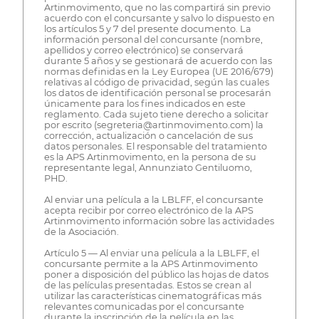
Artinmovimento, que no las compartirá sin previo
acuerdo con el concursante y salvo lo dispuesto en
los artículos 5 y 7 del presente documento. La
información personal del concursante (nombre,
apellidos y correo electrónico) se conservará
durante 5 años y se gestionará de acuerdo con las
normas definidas en la Ley Europea (UE 2016/679)
relativas al código de privacidad, según las cuales
los datos de identificación personal se procesarán
únicamente para los fines indicados en este
reglamento. Cada sujeto tiene derecho a solicitar
por escrito (segreteria@artinmovimento.com) la
corrección, actualización o cancelación de sus
datos personales. El responsable del tratamiento
es la APS Artinmovimento, en la persona de su
representante legal, Annunziato Gentiluomo,
PHD.
Al enviar una película a la LBLFF, el concursante
acepta recibir por correo electrónico de la APS
Artinmovimento información sobre las actividades
de la Asociación.
Artículo 5 — Al enviar una película a la LBLFF, el
concursante permite a la APS Artinmovimento
poner a disposición del público las hojas de datos
de las películas presentadas. Estos se crean al
utilizar las características cinematográficas más
relevantes comunicadas por el concursante
durante la inscripción de la película en las