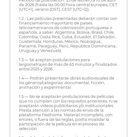
Periodo de postulación: 25 de febrero a 10 de abril
de 2026 (hasta las 00:00 hora central europea, CET
(UTC+1), verano (DST), CEST (UTC+2)).
1.2 - Las películas presentadas deberán contar con
financiamiento mayoritario de países
latinoamericanos de colonización portuguesa o
española, a saber: Argentina, Bolivia, Brasil, Chile,
Colombia, Costa Rica, Cuba, Ecuador, El Salvador,
Guatemala, Honduras, México, Nicaragua,
Panamá, Paraguay, Perú, República Dominicana,
Uruguay y Venezuela.
1.3 — Se aceptan postulaciones para
largometrajes de más de 65 minutos y finalizados
entre 2025 y 2026.
1.4 — Podrán presentarse obras audiovisuales de
los géneros/categorías: documental, ficción,
animación y experimental.
1.5 — No se aceptarán postulaciones de películas
que no cumplan con los requisitos anteriores, ni se
aceptarán vídeos publicitarios y/o institucionales.
Presta atención a las normas de envío de la
plataforma Festhome. Material incompleto, con
errores, o fuera de las reglas, podrá invalidar la
participación de la película en el proceso de
selección.