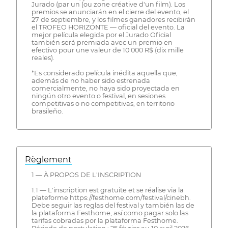
Jurado (par un (ou zone créative d'un film). Los
premios se anunciarán en el cierre del evento, el
27 de septiembre, y los filmes ganadores recibirán
el TROFEO HORIZONTE — oficial del evento. La
mejor película elegida por el Jurado Oficial
también será premiada avec un premio en
efectivo pour une valeur de 10 000 R$ (dix mille
reales).
*Es considerado película inédita aquella que,
además de no haber sido estrenada
comercialmente, no haya sido proyectada en
ningún otro evento o festival, en sesiones
competitivas o no competitivas, en territorio
brasileño.
Règlement
1 — À PROPOS DE L'INSCRIPTION
1.1 — L'inscription est gratuite et se réalise via la
plateforme https://festhome.com/festival/cinebh.
Debe seguir las reglas del festival y también las de
la plataforma Festhome, así como pagar solo las
tarifas cobradas por la plataforma Festhome.