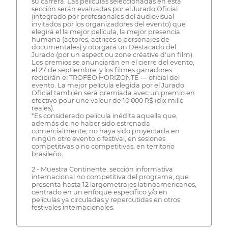
su carrera. Las películas seleccionadas en esta
sección serán evaluadas por el Jurado Oficial
(integrado por profesionales del audiovisual
invitados por los organizadores del evento) que
elegirá el la mejor película, la mejor presencia
humana (actores, actrices o personajes de
documentales) y otorgará un Destacado del
Jurado (por un aspect ou zone créative d'un film).
Los premios se anunciarán en el cierre del evento,
el 27 de septiembre, y los filmes ganadores
recibirán el TROFEO HORIZONTE — oficial del
evento. La mejor película elegida por el Jurado
Oficial también será premiada avec un premio en
efectivo pour une valeur de 10 000 R$ (dix mille
reales).
*Es considerado película inédita aquella que,
además de no haber sido estrenada
comercialmente, no haya sido proyectada en
ningún otro evento o festival, en sesiones
competitivas o no competitivas, en territorio
brasileño.
2 - Muestra Continente, sección informativa
internacional no competitiva del programa, que
presenta hasta 12 largometrajes latinoamericanos,
centrado en un enfoque específico y/o en
películas ya circuladas y repercutidas en otros
festivales internacionales.