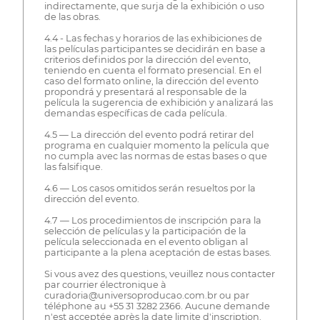
indirectamente, que surja de la exhibición o uso
de las obras.
4.4 - Las fechas y horarios de las exhibiciones de
las películas participantes se decidirán en base a
criterios definidos por la dirección del evento,
teniendo en cuenta el formato presencial. En el
caso del formato online, la dirección del evento
propondrá y presentará al responsable de la
película la sugerencia de exhibición y analizará las
demandas específicas de cada película.
4.5 — La dirección del evento podrá retirar del
programa en cualquier momento la película que
no cumpla avec las normas de estas bases o que
las falsifique.
4.6 — Los casos omitidos serán resueltos por la
dirección del evento.
4.7 — Los procedimientos de inscripción para la
selección de películas y la participación de la
película seleccionada en el evento obligan al
participante a la plena aceptación de estas bases.
Si vous avez des questions, veuillez nous contacter
par courrier électronique à
curadoria@universoproducao.com.br ou par
téléphone au +55 31 3282 2366. Aucune demande
n'est acceptée après la date limite d'inscription.