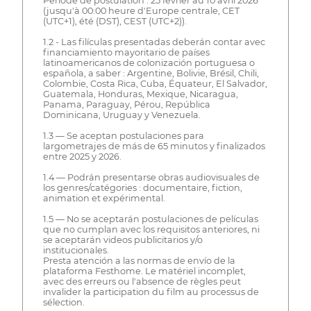
Période de postulation : 25 février au 10 avril 2026
(jusqu'à 00:00 heure d'Europe centrale, CET
(UTC+1), été (DST), CEST (UTC+2)).
1.2 - Las filículas presentadas deberán contar avec
financiamiento mayoritario de países
latinoamericanos de colonización portuguesa o
española, a saber : Argentine, Bolivie, Brésil, Chili,
Colombie, Costa Rica, Cuba, Équateur, El Salvador,
Guatemala, Honduras, Mexique, Nicaragua,
Panama, Paraguay, Pérou, República
Dominicana, Uruguay y Venezuela.
1.3 — Se aceptan postulaciones para
largometrajes de más de 65 minutos y finalizados
entre 2025 y 2026.
1.4 — Podrán presentarse obras audiovisuales de
los genres/catégories : documentaire, fiction,
animation et expérimental.
1.5 — No se aceptarán postulaciones de películas
que no cumplan avec los requisitos anteriores, ni
se aceptarán videos publicitarios y/o
institucionales.
Presta atención a las normas de envío de la
plataforma Festhome. Le matériel incomplet,
avec des erreurs ou l'absence de règles peut
invalider la participation du film au processus de
sélection.