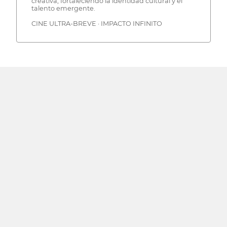
creativa, fortaleciendo la identidad cultural y el
talento emergente.
CINE ULTRA-BREVE · IMPACTO INFINITO