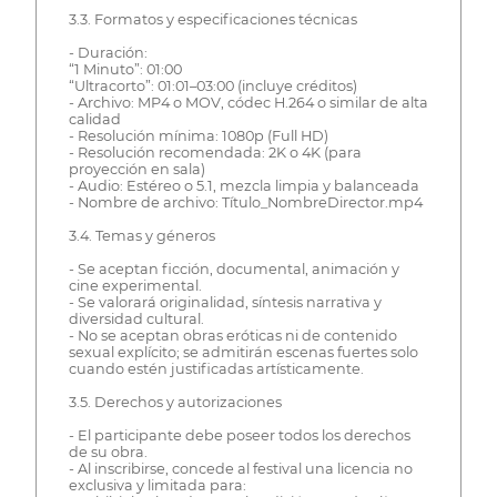
3.3. Formatos y especificaciones técnicas
- Duración:
“1 Minuto”: 01:00
“Ultracorto”: 01:01–03:00 (incluye créditos)
- Archivo: MP4 o MOV, códec H.264 o similar de alta
calidad
- Resolución mínima: 1080p (Full HD)
- Resolución recomendada: 2K o 4K (para
proyección en sala)
- Audio: Estéreo o 5.1, mezcla limpia y balanceada
- Nombre de archivo: Título_NombreDirector.mp4
3.4. Temas y géneros
- Se aceptan ficción, documental, animación y
cine experimental.
- Se valorará originalidad, síntesis narrativa y
diversidad cultural.
- No se aceptan obras eróticas ni de contenido
sexual explícito; se admitirán escenas fuertes solo
cuando estén justificadas artísticamente.
3.5. Derechos y autorizaciones
- El participante debe poseer todos los derechos
de su obra.
- Al inscribirse, concede al festival una licencia no
exclusiva y limitada para: