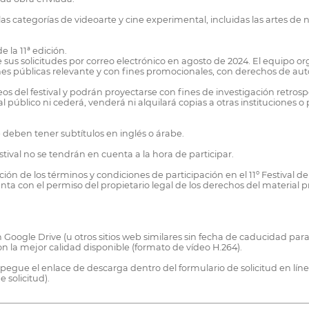
categorías de videoarte y cine experimental, incluidas las artes de nue
 la 11ª edición.
e sus solicitudes por correo electrónico en agosto de 2024. El equipo or
ones públicas relevante y con fines promocionales, con derechos de aut
eos del festival y podrán proyectarse con fines de investigación retros
 público ni cederá, venderá ni alquilará copias a otras instituciones o
e deben tener subtítulos en inglés o árabe.
stival no se tendrán en cuenta a la hora de participar.
ión de los términos y condiciones de participación en el 11º Festival de
ta con el permiso del propietario legal de los derechos del material 
Google Drive (u otros sitios web similares sin fecha de caducidad para l
la mejor calidad disponible (formato de vídeo H.264).
 y pegue el enlace de descarga dentro del formulario de solicitud en l
 solicitud).