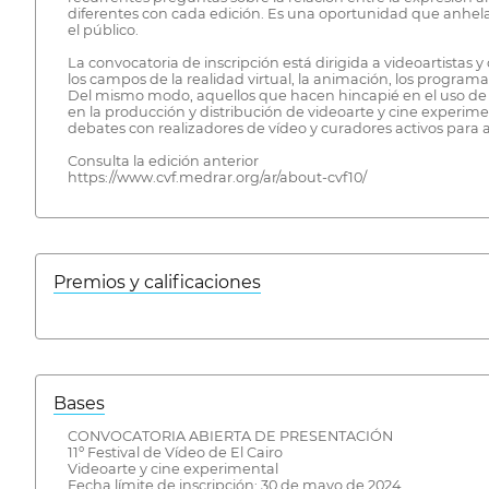
diferentes con cada edición. Es una oportunidad que anhel
el público.
La convocatoria de inscripción está dirigida a videoartista
los campos de la realidad virtual, la animación, los programa
Del mismo modo, aquellos que hacen hincapié en el uso de la
en la producción y distribución de videoarte y cine experime
debates con realizadores de vídeo y curadores activos para 
Consulta la edición anterior
https://www.cvf.medrar.org/ar/about-cvf10/
Premios y calificaciones
Bases
CONVOCATORIA ABIERTA DE PRESENTACIÓN
11º Festival de Vídeo de El Cairo
Videoarte y cine experimental
Fecha límite de inscripción: 30 de mayo de 2024