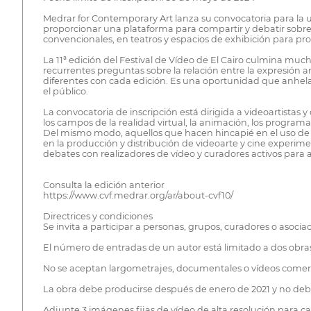
Medrar for Contemporary Art lanza su convocatoria para la un
proporcionar una plataforma para compartir y debatir sobre 
convencionales, en teatros y espacios de exhibición para pro
La 11ª edición del Festival de Vídeo de El Cairo culmina mu
recurrentes preguntas sobre la relación entre la expresión ar
diferentes con cada edición. Es una oportunidad que anhel
el público.
La convocatoria de inscripción está dirigida a videoartista
los campos de la realidad virtual, la animación, los programa
Del mismo modo, aquellos que hacen hincapié en el uso de la
en la producción y distribución de videoarte y cine experime
debates con realizadores de vídeo y curadores activos para 
Consulta la edición anterior
https://www.cvf.medrar.org/ar/about-cvf10/
Directrices y condiciones
Se invita a participar a personas, grupos, curadores o asocia
El número de entradas de un autor está limitado a dos obra
No se aceptan largometrajes, documentales o vídeos comerc
La obra debe producirse después de enero de 2021 y no deb
Adjunte 3 imágenes fijas de vídeo de alta resolución para c