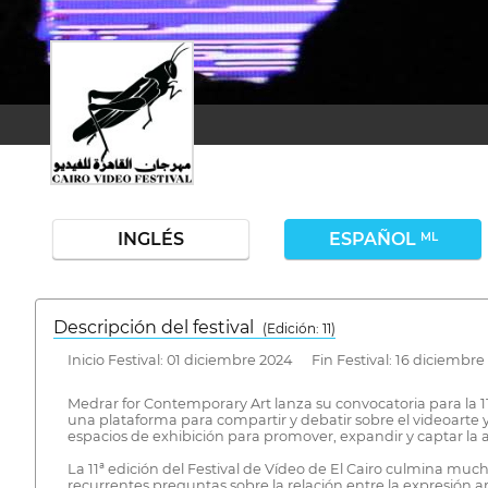
INGLÉS
ESPAÑOL
ML
Descripción del festival
( Edición: 11)
Inicio Festival: 01 diciembre 2024 Fin Festival: 16 diciembre
Medrar for Contemporary Art lanza su convocatoria para la 11
una plataforma para compartir y debatir sobre el videoarte 
espacios de exhibición para promover, expandir y captar la a
La 11ª edición del Festival de Vídeo de El Cairo culmina mu
recurrentes preguntas sobre la relación entre la expresión ar