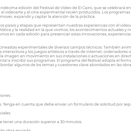
décima edición del Festival de Vídeo de El Cairo, que se celebrará en
el videoarte y el cine experimental recién producidos. Los programas
mover, expandir y captar la atención de la práctica.
chos pasos y etapas que representan nuestras experiencias con el vide
tística y la realidad en la que vivimos, los acontecimientos actuales y
amos en cada edición para presenciar estas innovaciones, experiencia
s y cineastas experimentales de diversos campos técnicos. También ani
s interactivos y los juegos artísticos a través de Internet, ordenadores
 imagen en movimiento en sus instalaciones o actuaciones en directo. 
ntal a inscribir sus programas. El programa del festival adopta el fo
abordar algunos de los temas y cuestiones clave abordados en las obra
ciones.
s. Tenga en cuenta que debe enviar un formulario de solicitud por se
iales.
e tener una duración superior a 30 minutos.
ada obra enviada.