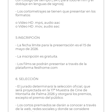
con código de tiempo (.SRT) para todo el film y el
doblaje en lenguas de signos).
• Los cortometrajes se tienen que presentar en los
formatos:
o Vídeo HD .mp4, audio aac
o Vídeo HD .mov, audio aac
5.INSCRIPCIÓN
• La fecha límite para la presentación es el 15 de
mayo de 2026.
• La inscripción es gratuita.
• Los films se podrán presentar a través de la
plataforma festhome.com
6. SELECCIÓN
• El jurado determinará la selección oficial, que
será proyectada en la 17ª Muestra de Cine de
Montaña de Palma 2026 y otorgará los premios,
excepto el premio del público.
• Los cortos premiados se darán a conocer a través
de la web, redes sociales y donde se considere