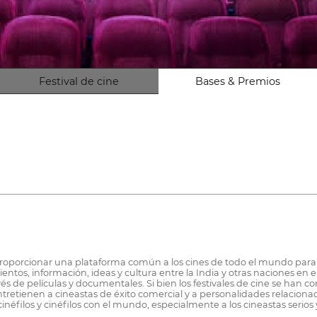
Festival de cine
Bases & Premios
 proporcionar una plataforma común a los cines de todo el mundo para 
ntos, información, ideas y cultura entre la India y otras naciones en e
 de películas y documentales. Si bien los festivales de cine se han con
entretienen a cineastas de éxito comercial y a personalidades relaciona
 cinéfilos y cinéfilos con el mundo, especialmente a los cineastas seri