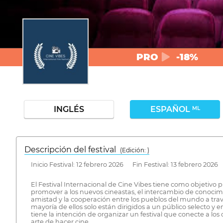
PRO
-18%
INGLÉS
ESPAÑOL
ML
Descripción del festival
( Edición: )
Inicio Festival: 12 febrero 2026 Fin Festival: 13 febrero 2026
El Festival Internacional de Cine Vibes tiene como objetivo
promover a los nuevos cineastas, el intercambio de conocimie
amistad y la cooperación entre los pueblos del mundo a través
mayoría de ellos solo están dirigidos a un público selecto y 
tiene la intención de organizar un festival que conecte a los
arte de hacer cine.