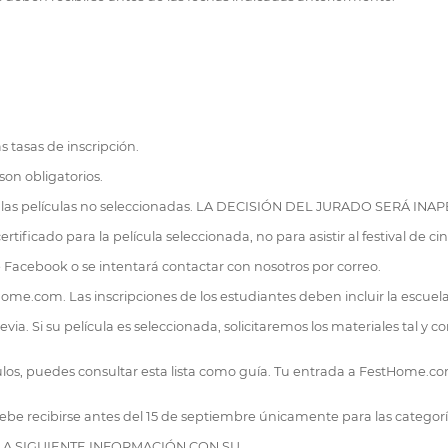
s tasas de inscripción.
son obligatorios.
on las películas no seleccionadas. LA DECISIÓN DEL JURADO SERÁ INA
rtificado para la película seleccionada, no para asistir al festival de cin
de Facebook o se intentará contactar con nosotros por correo.
me.com. Las inscripciones de los estudiantes deben incluir la escuela,
via. Si su película es seleccionada, solicitaremos los materiales tal y c
os, puedes consultar esta lista como guía. Tu entrada a FestHome.com 
ebe recibirse antes del 15 de septiembre únicamente para las categorí
LA SIGUIENTE INFORMACIÓN CON SU