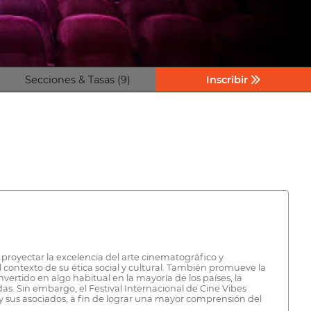
Secciones & Tasas (9)
Inscribir
proyectar la excelencia del arte cinematográfico y
l contexto de su ética social y cultural. También promueve la
vertido en algo habitual en la mayoría de los países, la
das. Sin embargo, el Festival Internacional de Cine Vibes
os y sus asociados, a fin de lograr una mayor comprensión del