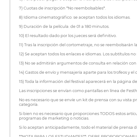
7) Cuotas de inscripción *No reembolsables*.
8) Idioma cinematográfico: se aceptan todos los idiomas.
9) Duración de la película: de 01 a 180 minutos.
10) El resultado dado por los jueces será definitivo.
11) Tras la inscripción del cortometraje, no se reembolsarán la
12) Se aceptan todos los enlaces e idiomas. Los subtítulos no 
13) No se admitirán argumentos de consulta en relación c
14) Gastos de envío y mensajería aparte para los trofeos y el ce
15) Toda la información del festival aparecerá en la página 
Las inscripciones se envían como pantallas en línea de Festho
No es necesario que se envíe un kit de prensa con su vista pre
categoría.
Si bien no es necesario que proporciones TODOS estos artícul
programas de marketing o noticias.
Si lo aceptan anticipadamente, todo el material de prensa d
**NOTA PARA LOS ESTUDIANTES**: DEBE PROPORCIONAR 