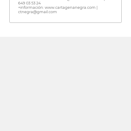
649 03 53 24
+información: www.cartagenanegra.com |
ctnegra@gmail.com