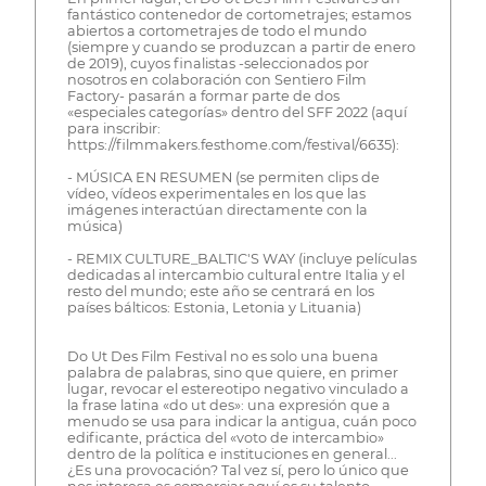
fantástico contenedor de cortometrajes; estamos
abiertos a cortometrajes de todo el mundo
(siempre y cuando se produzcan a partir de enero
de 2019), cuyos finalistas -seleccionados por
nosotros en colaboración con Sentiero Film
Factory- pasarán a formar parte de dos
«especiales categorías» dentro del SFF 2022 (aquí
para inscribir:
https://filmmakers.festhome.com/festival/6635):
- MÚSICA EN RESUMEN (se permiten clips de
vídeo, vídeos experimentales en los que las
imágenes interactúan directamente con la
música)
- REMIX CULTURE_BALTIC'S WAY (incluye películas
dedicadas al intercambio cultural entre Italia y el
resto del mundo; este año se centrará en los
países bálticos: Estonia, Letonia y Lituania)
Do Ut Des Film Festival no es solo una buena
palabra de palabras, sino que quiere, en primer
lugar, revocar el estereotipo negativo vinculado a
la frase latina «do ut des»: una expresión que a
menudo se usa para indicar la antigua, cuán poco
edificante, práctica del «voto de intercambio»
dentro de la política e instituciones en general...
¿Es una provocación? Tal vez sí, pero lo único que