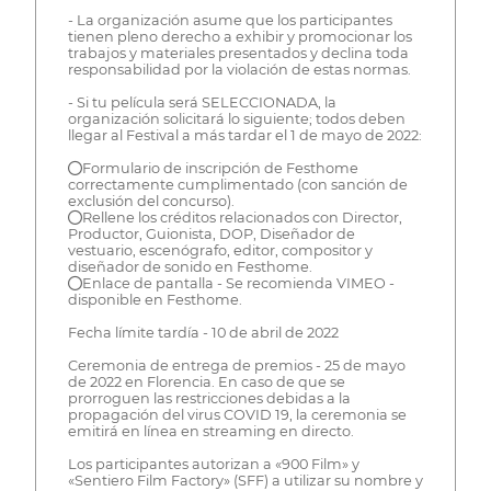
- La organización asume que los participantes
tienen pleno derecho a exhibir y promocionar los
trabajos y materiales presentados y declina toda
responsabilidad por la violación de estas normas.
- Si tu película será SELECCIONADA, la
organización solicitará lo siguiente; todos deben
llegar al Festival a más tardar el 1 de mayo de 2022:
●Formulario de inscripción de Festhome
correctamente cumplimentado (con sanción de
exclusión del concurso).
●Rellene los créditos relacionados con Director,
Productor, Guionista, DOP, Diseñador de
vestuario, escenógrafo, editor, compositor y
diseñador de sonido en Festhome.
●Enlace de pantalla - Se recomienda VIMEO -
disponible en Festhome.
Fecha límite tardía - 10 de abril de 2022
Ceremonia de entrega de premios - 25 de mayo
de 2022 en Florencia. En caso de que se
prorroguen las restricciones debidas a la
propagación del virus COVID 19, la ceremonia se
emitirá en línea en streaming en directo.
Los participantes autorizan a «900 Film» y
«Sentiero Film Factory» (SFF) a utilizar su nombre y