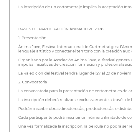
La inscripción de un cortometraje implica la aceptación ínteg
BASES DE PARTICIPACIÓN ÀNIMA JOVE 2026
1. Presentación
Ànima Jove, Festival Internacional de Curtmetratges d’Anima
lenguaje artístico y conectar el territorio con la creación aud
Organizado por la Asociación Ànima Jove, el festival genera 
impulsa iniciativas de creación, formación y profesionalizació
La 4a edición del festival tendrá lugar del 27 al 29 de novie
2. Convocatoria
La convocatoria para la presentación de cortometrajes de an
La inscripción deberá realizarse exclusivamente a través de
Podrán inscribir obras directores/as, productores/as o distrib
Cada participante podrá inscribir un número ilimitado de co
Una vez formalizada la inscripción, la película no podrá ser r