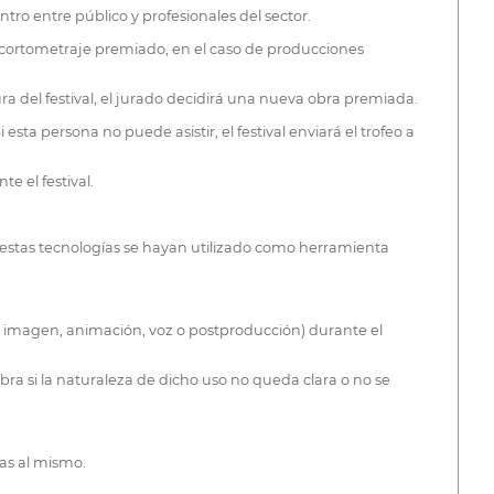
ro entre público y profesionales del sector.
l cortometraje premiado, en el caso de producciones
del festival, el jurado decidirá una nueva obra premiada.
sta persona no puede asistir, el festival enviará el trofeo a
e el festival.
e estas tecnologías se hayan utilizado como herramienta
on, imagen, animación, voz o postproducción) durante el
bra si la naturaleza de dicho uso no queda clara o no se
das al mismo.