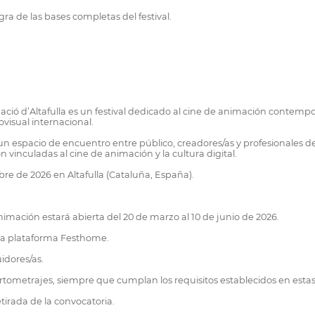
ra de las bases completas del festival.
ció d’Altafulla es un festival dedicado al cine de animación contempo
iovisual internacional.
un espacio de encuentro entre público, creadores/as y profesionales d
n vinculadas al cine de animación y la cultura digital.
mbre de 2026 en Altafulla (Cataluña, España).
imación estará abierta del 20 de marzo al 10 de junio de 2026.
 la plataforma Festhome.
uidores/as.
rtometrajes, siempre que cumplan los requisitos establecidos en estas
etirada de la convocatoria.