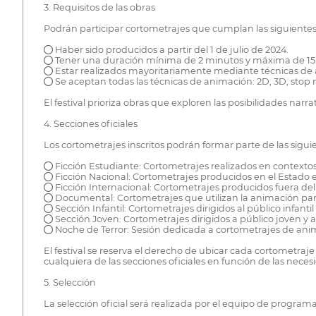
3. Requisitos de las obras
Podrán participar cortometrajes que cumplan las siguientes
● Haber sido producidos a partir del 1 de julio de 2024.
● Tener una duración mínima de 2 minutos y máxima de 15
● Estar realizados mayoritariamente mediante técnicas de 
● Se aceptan todas las técnicas de animación: 2D, 3D, stop 
El festival prioriza obras que exploren las posibilidades nar
4. Secciones oficiales
Los cortometrajes inscritos podrán formar parte de las siguien
● Ficción Estudiante: Cortometrajes realizados en contextos 
● Ficción Nacional: Cortometrajes producidos en el Estado 
● Ficción Internacional: Cortometrajes producidos fuera del
● Documental: Cortometrajes que utilizan la animación para 
● Sección Infantil: Cortometrajes dirigidos al público infantil 
● Sección Joven: Cortometrajes dirigidos a público joven y a
● Noche de Terror: Sesión dedicada a cortometrajes de anima
El festival se reserva el derecho de ubicar cada cortometra
cualquiera de las secciones oficiales en función de las nece
5. Selección
La selección oficial será realizada por el equipo de programac