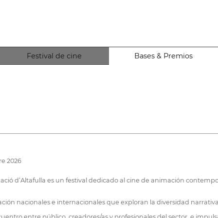
Festival de cine
Bases & Premios
re 2026
ció d’Altafulla es un festival dedicado al cine de animación contemp
ción nacionales e internacionales que exploran la diversidad narrativa
cuentro entre público, creadores/as y profesionales del sector, e impulsa