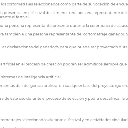
e los cortometrajes seleccionados como parte de su vocación de encuent
a la presencia en el festival de al menos una persona representante de
ante el festival.
una persona representante presente durante la ceremonia de clausura 
itará también a una persona representante del cortometraje ganador. Si e
on las declaraciones del ganador/a para que pueda ser proyectado durant
 artificial en el proceso de creación podrán ser admitidos siempre qu
temas de inteligencia artificial.
ientas de inteligencia artificial en cualquier fase del proyecto (gui
a de este uso durante el proceso de selección y podrá descalificar la o
rtometrajes seleccionados durante el festival y en actividades vincula