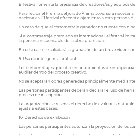
El festival fomenta la presencia de creadores/as y equipos d
Para recibir el Premio del jurado Ànima Jove, será necesari
nacionales. El festival ofrecerá alojamiento a esta persona dur
En caso de que el cortometraje ganador no cuente con ning
Si el cortometraje premiado es internacional, el festival inv
la persona responsable de la obra premiada.
En este caso, se solicitará la grabación de un breve vídeo c
9. Uso de inteligencia artificial
Los cortometrajes que utilicen herramientas de inteligencia
auxiliar dentro del proceso creativo.
No se aceptarán obras generadas principalmente mediante sis
Las personas participantes deberán declarar el uso de herram
proceso de inscripción.
La organización se reserva el derecho de evaluar la naturalez
ajusta a estas bases.
10. Derechos de exhibición
Las personas participantes autorizan la proyección de los co