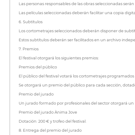
Las personas responsables de las obras seleccionadas serán n
Las películas seleccionadas deberán facilitar una copia digi
6. Subtítulos
Los cortometrajes seleccionados deberán disponer de subtít
Estos subtítulos deberán ser facilitados en un archivo indep
7. Premios
El festival otorgará los siguientes premios:
Premios del público
El público del festival votará los cortometrajes programados 
Se otorgará un premio del público para cada sección, dotad
Premio del jurado
Un jurado formado por profesionales del sector otorgará un ú
Premio del jurado Ànima Jove
Dotación: 200 € y trofeo del festival.
8. Entrega del premio del jurado