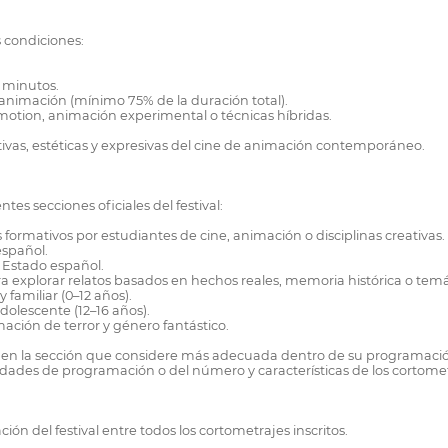
 condiciones:
 minutos.
animación (mínimo 75% de la duración total).
motion, animación experimental o técnicas híbridas.
rativas, estéticas y expresivas del cine de animación contemporáneo.
tes secciones oficiales del festival:
formativos por estudiantes de cine, animación o disciplinas creativas.
español.
 Estado español.
explorar relatos basados en hechos reales, memoria histórica o temát
y familiar (0–12 años).
dolescente (12–16 años).
ción de terror y género fantástico.
je en la sección que considere más adecuada dentro de su programació
sidades de programación o del número y características de los cortometr
ión del festival entre todos los cortometrajes inscritos.