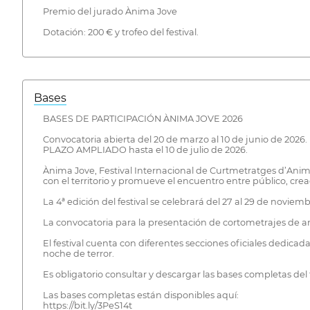
Premio del jurado Ànima Jove
Dotación: 200 € y trofeo del festival.
Bases
BASES DE PARTICIPACIÓN ÀNIMA JOVE 2026
Convocatoria abierta del 20 de marzo ​​al 10 de junio de 2026.
PLAZO AMPLIADO hasta el 10 de julio de 2026.
Ànima Jove, Festival Internacional de Curtmetratges d’Anima
con el territorio y promueve el encuentro entre público, cread
La 4ª edición del festival se celebrará del 27 al 29 de noviem
La convocatoria para la presentación de cortometrajes de an
El festival cuenta con diferentes secciones oficiales dedicad
noche de terror.
Es obligatorio consultar y descargar las bases completas del fe
Las bases completas están disponibles aquí:
https://bit.ly/3PeS14t