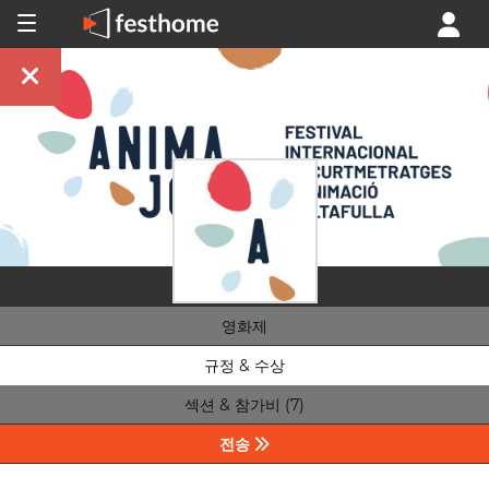
영화제
규정 & 수상
섹션 & 참가비 (7)
전송