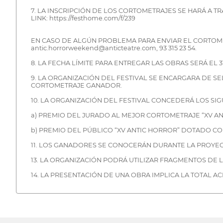
7. LA INSCRIPCIÓN DE LOS CORTOMETRAJES SE HARÁ A T
LINK: https://festhome.com/f/239
EN CASO DE ALGÚN PROBLEMA PARA ENVIAR EL CORTOME
antic.horrorweekend@anticteatre.com, 93 315 23 54.
8. LA FECHA LÍMITE PARA ENTREGAR LAS OBRAS SERÁ EL 3
9. LA ORGANIZACIÓN DEL FESTIVAL SE ENCARGARA DE 
CORTOMETRAJE GANADOR.
10. LA ORGANIZACIÓN DEL FESTIVAL CONCEDERÁ LOS SIG
a) PREMIO DEL JURADO AL MEJOR CORTOMETRAJE “XV AN
b) PREMIO DEL PÚBLICO “XV ANTIC HORROR” DOTADO CON
11. LOS GANADORES SE CONOCERÁN DURANTE LA PROYECC
13. LA ORGANIZACIÓN PODRÁ UTILIZAR FRAGMENTOS DE 
14. LA PRESENTACIÓN DE UNA OBRA IMPLICA LA TOTAL A