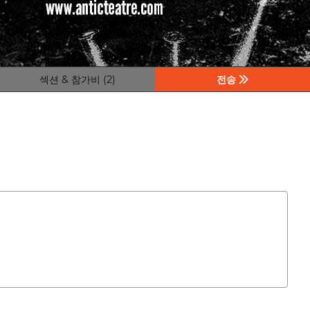
섹션 & 참가비 (2)
전송