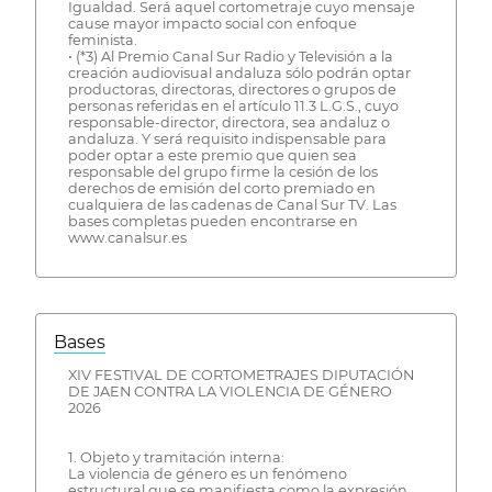
Igualdad. Será aquel cortometraje cuyo mensaje
cause mayor impacto social con enfoque
feminista.
• (*3) Al Premio Canal Sur Radio y Televisión a la
creación audiovisual andaluza sólo podrán optar
productoras, directoras, directores o grupos de
personas referidas en el artículo 11.3 L.G.S., cuyo
responsable-director, directora, sea andaluz o
andaluza. Y será requisito indispensable para
poder optar a este premio que quien sea
responsable del grupo firme la cesión de los
derechos de emisión del corto premiado en
cualquiera de las cadenas de Canal Sur TV. Las
bases completas pueden encontrarse en
www.canalsur.es
Bases
XIV FESTIVAL DE CORTOMETRAJES DIPUTACIÓN
DE JAEN CONTRA LA VIOLENCIA DE GÉNERO
2026
1. Objeto y tramitación interna:
La violencia de género es un fenómeno
estructural que se manifiesta como la expresión