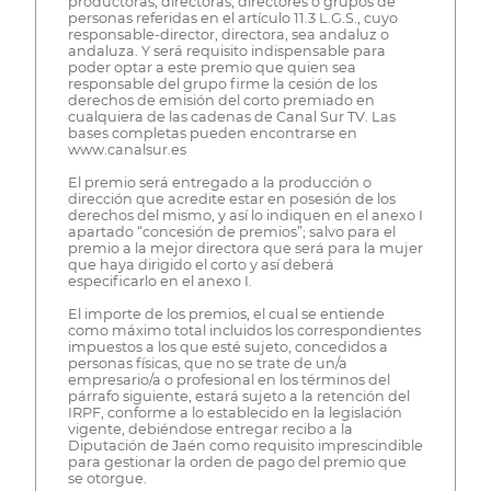
productoras, directoras, directores o grupos de
personas referidas en el artículo 11.3 L.G.S., cuyo
responsable-director, directora, sea andaluz o
andaluza. Y será requisito indispensable para
poder optar a este premio que quien sea
responsable del grupo firme la cesión de los
derechos de emisión del corto premiado en
cualquiera de las cadenas de Canal Sur TV. Las
bases completas pueden encontrarse en
www.canalsur.es
El premio será entregado a la producción o
dirección que acredite estar en posesión de los
derechos del mismo, y así lo indiquen en el anexo I
apartado “concesión de premios”; salvo para el
premio a la mejor directora que será para la mujer
que haya dirigido el corto y así deberá
especificarlo en el anexo I.
El importe de los premios, el cual se entiende
como máximo total incluidos los correspondientes
impuestos a los que esté sujeto, concedidos a
personas físicas, que no se trate de un/a
empresario/a o profesional en los términos del
párrafo siguiente, estará sujeto a la retención del
IRPF, conforme a lo establecido en la legislación
vigente, debiéndose entregar recibo a la
Diputación de Jaén como requisito imprescindible
para gestionar la orden de pago del premio que
se otorgue.