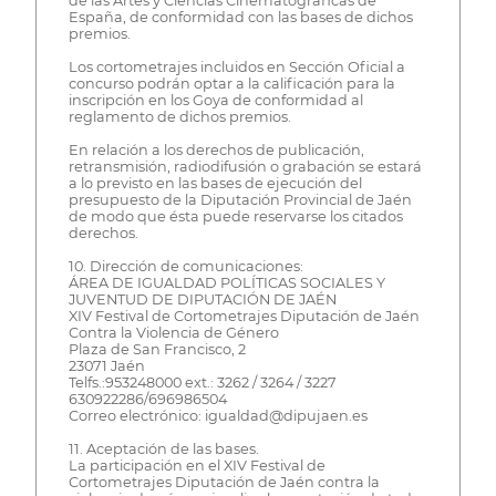
de las Artes y Ciencias Cinematográficas de
España, de conformidad con las bases de dichos
premios.
Los cortometrajes incluidos en Sección Oficial a
concurso podrán optar a la calificación para la
inscripción en los Goya de conformidad al
reglamento de dichos premios.
En relación a los derechos de publicación,
retransmisión, radiodifusión o grabación se estará
a lo previsto en las bases de ejecución del
presupuesto de la Diputación Provincial de Jaén
de modo que ésta puede reservarse los citados
derechos.
10. Dirección de comunicaciones:
ÁREA DE IGUALDAD POLÍTICAS SOCIALES Y
JUVENTUD DE DIPUTACIÓN DE JAÉN
XIV Festival de Cortometrajes Diputación de Jaén
Contra la Violencia de Género
Plaza de San Francisco, 2
23071 Jaén
Telfs.:953248000 ext.: 3262 / 3264 / 3227
630922286/696986504
Correo electrónico: igualdad@dipujaen.es
11. Aceptación de las bases.
La participación en el XIV Festival de
Cortometrajes Diputación de Jaén contra la