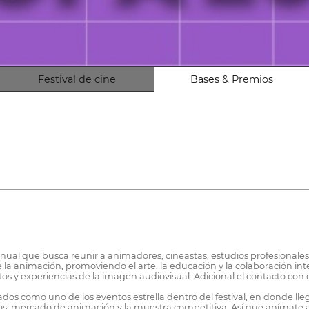
Festival de cine
Bases & Premios
anual que busca reunir a animadores, cineastas, estudios profesionale
e la animación, promoviendo el arte, la educación y la colaboración i
s y experiencias de la imagen audiovisual. Adicional el contacto con 
ados como uno de los eventos estrella dentro del festival, en donde ll
ros, mercado de animación y la muestra competitiva. Así que anímate a 