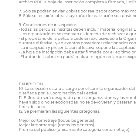
archivo PDF la hoja de inscripción completa y firmada, 1 stills
7. Sólo se podrán enviar 2 obras por realizador como máximo
8. Sólo se recibirán obras cuyo año de realización sea posterio
9. Condiciones de inscripción:
-Todas las películas inscritas deben incluir material origin
-Los organizadores se reservan el derecho de rechazar algun
-El propietario de la película cede sin exclusividad a la O
durante el festival, y en eventos posteriores relacionados con e
-La inscripción y presentación al festival supone la aceptaci
-La hoja de inscripción debe estar firmada por el legítimo pr
-El autor de la obra no podrá realizar ningún reclamo o exig
EXHIBICIÓN.
10. La selección estará a cargo por el comité organizador d
diseñada por la Coordinación del Festival
11. El Jurado será designado por los organizadores y los nomb
hayan sido o no seleccionadas, no se devolverán y pasarán a 
fines de lucro.
12. Se premiarán las siguientes categorías:
Mejor cortometraje (todos los géneros)
Mejor largometraje (todos los géneros)
Premio del público (únicamente categoría cortometraje)