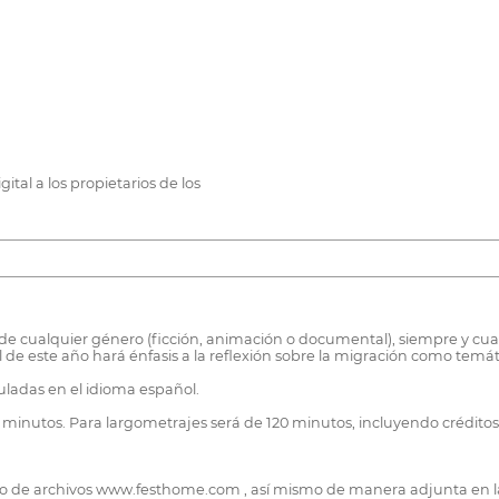
tal a los propietarios de los
es de cualquier género (ficción, animación o documental), siempre y
al de este año hará énfasis a la reflexión sobre la migración como tem
uladas en el idioma español.
minutos. Para largometrajes será de 120 minutos, incluyendo crédito
bio de archivos www.festhome.com , así mismo de manera adjunta en