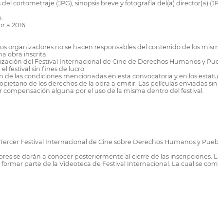
 del cortometraje (JPG), sinopsis breve y fotografía del(a) director(a) (J
.
r a 2016.
al. Los organizadores no se hacen responsables del contenido de los mis
a obra inscrita.
rganización del Festival Internacional de Cine de Derechos Humanos y 
l festival sin fines de lucro.
ón de las condiciones mencionadas en esta convocatoria y en los estatuto
opietario de los derechos de la obra a emitir. Las películas enviadas s
ir compensación alguna por el uso de la misma dentro del festival.
el Tercer Festival Internacional de Cine sobre Derechos Humanos y Pue
res se darán a conocer posteriormente al cierre de las inscripciones. La
formar parte de la Videoteca de Festival Internacional. La cual se com