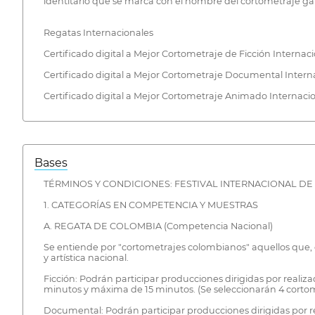
identitario que se marca con el nombre del cortometraje gana
Regatas Internacionales
Certificado digital a Mejor Cortometraje de Ficción Internaci
Certificado digital a Mejor Cortometraje Documental Interna
Certificado digital a Mejor Cortometraje Animado Internacio
Bases
TÉRMINOS Y CONDICIONES: FESTIVAL INTERNACIONAL DE
1. CATEGORÍAS EN COMPETENCIA Y MUESTRAS
A. REGATA DE COLOMBIA (Competencia Nacional)
Se entiende por "cortometrajes colombianos" aquellos que, 
y artística nacional.
Ficción: Podrán participar producciones dirigidas por realiz
minutos y máxima de 15 minutos. (Se seleccionarán 4 cortom
Documental: Podrán participar producciones dirigidas por re