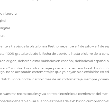
 y laurel a:
ital.
igital.
tal.
nte a través de la plataforma Festhome, entre el 1 de julio y el 1 de 
cter 100% gratuito desde la fecha de apertura hasta el cierre de la con
ís de origen, deberán estar hablados en español, doblados al español o 
no en Colombia. Los cortometrajes pueden haber tenido exhibición públic
rgo, no se aceptarán cortometrajes que ya hayan sido exhibidos en edi
 distribuidora podrá inscribir más de un cortometraje, siempre y cu
 de nuestras redes sociales y vía correo electrónico a comienzos del me
ionados deberán enviar sus copias finales de exhibición cumpliendo e