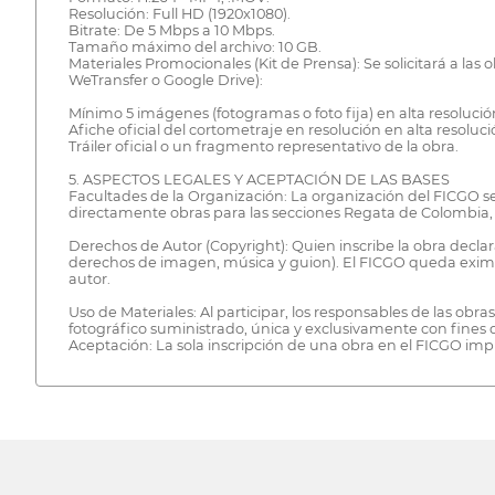
Resolución: Full HD (1920x1080).
Bitrate: De 5 Mbps a 10 Mbps.
Tamaño máximo del archivo: 10 GB.
Materiales Promocionales (Kit de Prensa): Se solicitará a la
WeTransfer o Google Drive):
Mínimo 5 imágenes (fotogramas o foto fija) en alta resolució
Afiche oficial del cortometraje en resolución en alta resoluci
Tráiler oficial o un fragmento representativo de la obra.
5. ASPECTOS LEGALES Y ACEPTACIÓN DE LAS BASES
Facultades de la Organización: La organización del FICGO s
directamente obras para las secciones Regata de Colombia,
Derechos de Autor (Copyright): Quien inscribe la obra declar
derechos de imagen, música y guion). El FICGO queda eximid
autor.
Uso de Materiales: Al participar, los responsables de las ob
fotográfico suministrado, única y exclusivamente con fines 
Aceptación: La sola inscripción de una obra en el FICGO impl