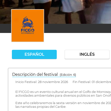
ESPAÑOL
INGLÉS
Descripción del festival
( Edición: 6)
Inicio Festival: 28 noviembre 2026 Fin Festival: 01 diciembr
El FICGO es un evento cultural anual en el Golfo de Morrosqu
actividades ambientales para diversos públicos en San Onof
Este año celebraremos la sexta versión en noviembre de 2026
las narrativas propias del Caribe.