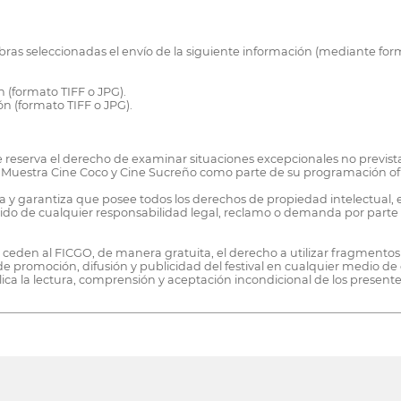
s obras seleccionadas el envío de la siguiente información (mediante fo
n (formato TIFF o JPG).
ón (formato TIFF o JPG).
e reserva el derecho de examinar situaciones excepcionales no previs
 Muestra Cine Coco y Cine Sucreño como parte de su programación ofi
a y garantiza que posee todos los derechos de propiedad intelectual, 
o de cualquier responsabilidad legal, reclamo o demanda por parte d
ras ceden al FICGO, de manera gratuita, el derecho a utilizar fragmento
de promoción, difusión y publicidad del festival en cualquier medio d
ica la lectura, comprensión y aceptación incondicional de los presente