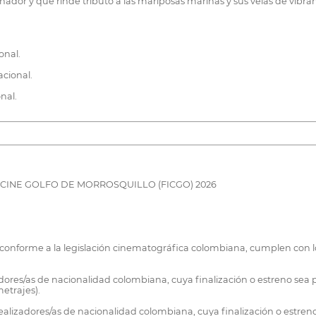
dor y que rinde tributo a las mariposas marinas y sus velas de vibran
onal.
cional.
nal.
 CINE GOLFO DE MORROSQUILLO (FICGO) 2026
conforme a la legislación cinematográfica colombiana, cumplen con lo
adores/as de nacionalidad colombiana, cuya finalización o estreno sea 
etrajes).
alizadores/as de nacionalidad colombiana, cuya finalización o estreno