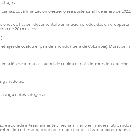
etrajes).
anas, cuya finalización o estreno sea posterior al 1 de enero de 20
cciones de ficción, documental o animación producidas en el departa
xima de 20 minutos.
l)
etrajes de cualquier país del mundo (fuera de Colombia). Duración 
animación de temática infantil de cualquier país del mundo. Duració
as ganadoras:
e las siguientes categorías:
tario, elaborada artesanalmente y hecha a mano en madera, utilizando r
mbre del cortometraje ganador, rinde tributo a las mariposas marinas y