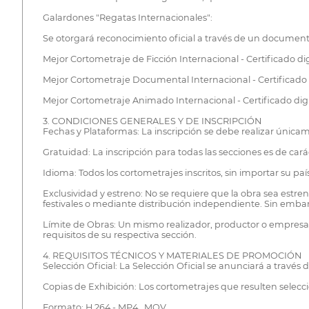
Galardones "Regatas Internacionales":
Se otorgará reconocimiento oficial a través de un documento
Mejor Cortometraje de Ficción Internacional - Certificado dig
Mejor Cortometraje Documental Internacional - Certificado d
Mejor Cortometraje Animado Internacional - Certificado digi
3. CONDICIONES GENERALES Y DE INSCRIPCIÓN
Fechas y Plataformas: La inscripción se debe realizar únicame
Gratuidad: La inscripción para todas las secciones es de cará
Idioma: Todos los cortometrajes inscritos, sin importar su pa
Exclusividad y estreno: No se requiere que la obra sea estre
festivales o mediante distribución independiente. Sin emba
Límite de Obras: Un mismo realizador, productor o empresa
requisitos de su respectiva sección.
4. REQUISITOS TÉCNICOS Y MATERIALES DE PROMOCIÓN
Selección Oficial: La Selección Oficial se anunciará a través
Copias de Exhibición: Los cortometrajes que resulten selecc
Formato: H.264 - MP4, .MOV.