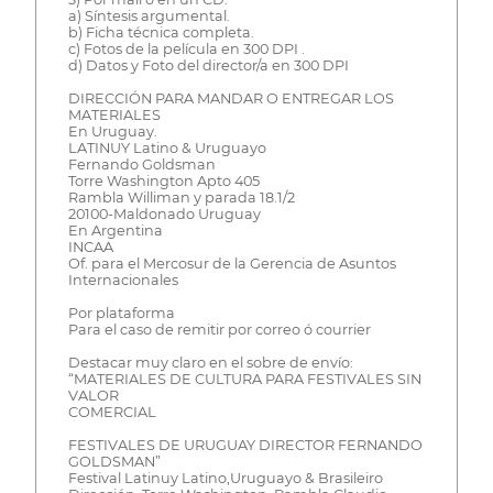
a) Síntesis argumental.
b) Ficha técnica completa.
c) Fotos de la película en 300 DPI .
d) Datos y Foto del director/a en 300 DPI
DIRECCIÓN PARA MANDAR O ENTREGAR LOS
MATERIALES
En Uruguay.
LATINUY Latino & Uruguayo
Fernando Goldsman
Torre Washington Apto 405
Rambla Williman y parada 18.1/2
20100-Maldonado Uruguay
En Argentina
INCAA
Of. para el Mercosur de la Gerencia de Asuntos
Internacionales
Por plataforma
Para el caso de remitir por correo ó courrier
Destacar muy claro en el sobre de envío:
“MATERIALES DE CULTURA PARA FESTIVALES SIN
VALOR
COMERCIAL
FESTIVALES DE URUGUAY DIRECTOR FERNANDO
GOLDSMAN”
Festival Latinuy Latino,Uruguayo & Brasileiro