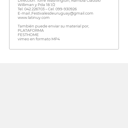
Dirección. Torre Washington, Rambla Claudio
Williman y Pda 18.1/2
Tel. 042.226703 – Cel. 099-930926
E-mail ;Festivalesdeuruguay@gmail.com
www.latinuy.com
También puede enviar su material por;
PLATAFORMA
FESTHOME
vimeo en formato MP4