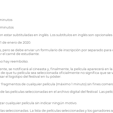
 minutos
0 minutos
 estar subtituladas en inglés. Los subtítulos en inglés son opcionales p
 1 de enero de 2020.
, pero se debe enviar un formulario de inscripción por separado para c
 el carné de estudiante.
 no hay reembolso.
te, se notificará al cineasta y, finalmente, la película aparecerá en l
o de que tu película sea seleccionada oficialmente no significa que se va
 el logotipo del festival en tu póster.
ar fragmentos de cualquier película (máximo 1 minuto) sin fines comerc
e las películas seleccionadas en el archivo digital del festival. Las pe
azar cualquier película sin indicar ningún motivo.
ulas seleccionadas. La lista de películas seleccionadas y los ganadores se