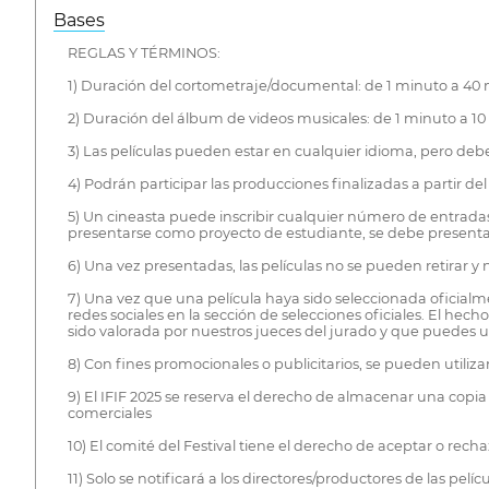
Bases
REGLAS Y TÉRMINOS:
1) Duración del cortometraje/documental: de 1 minuto a 40
2) Duración del álbum de videos musicales: de 1 minuto a 1
3) Las películas pueden estar en cualquier idioma, pero deben
4) Podrán participar las producciones finalizadas a partir del
5) Un cineasta puede inscribir cualquier número de entradas
presentarse como proyecto de estudiante, se debe presentar
6) Una vez presentadas, las películas no se pueden retirar y
7) Una vez que una película haya sido seleccionada oficialmen
redes sociales en la sección de selecciones oficiales. El hech
sido valorada por nuestros jueces del jurado y que puedes usar
8) Con fines promocionales o publicitarios, se pueden utiliz
9) El IFIF 2025 se reserva el derecho de almacenar una copia d
comerciales
10) El comité del Festival tiene el derecho de aceptar o rech
11) Solo se notificará a los directores/productores de las pelíc