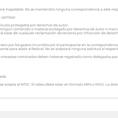
as será inapelable. No se mantendrá ninguna correspondencia a este res
n cambiar.
rtículos protegidos por derechos de autor.
e ningún contenido o material protegido por derechos de autor o marca
 la base de cualquier reclamación de terceros por infracción de derech
ro por los gastos incurridos por el participante en la correspondencia
nte para asistir al festival. No se aceptará ninguna solicitud al respect
los cineastas nominados deben haberse registrado como delegados para as
ada.
cepta el NTSC. El vídeo debe estar en formato MP4 o MOV. La dirección