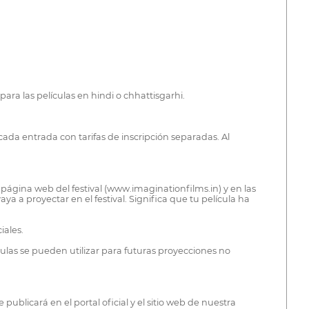
ara las películas en hindi o chhattisgarhi.
ada entrada con tarifas de inscripción separadas. Al
a página web del festival (www.imaginationfilms.in) y en las
ya a proyectar en el festival. Significa que tu película ha
iales.
lículas se pueden utilizar para futuras proyecciones no
 publicará en el portal oficial y el sitio web de nuestra