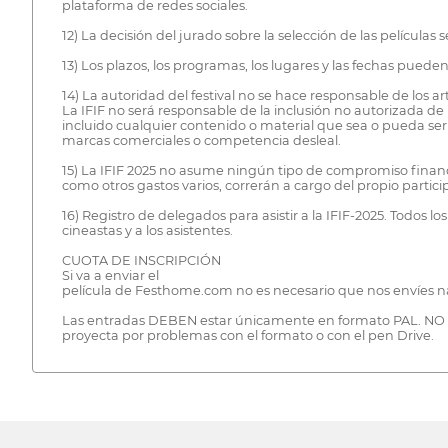
plataforma de redes sociales.
12) La decisión del jurado sobre la selección de las películ
13) Los plazos, los programas, los lugares y las fechas puede
14) La autoridad del festival no se hace responsable de los a
La IFIF no será responsable de la inclusión no autorizada d
incluido cualquier contenido o material que sea o pueda ser
marcas comerciales o competencia desleal.
15) La IFIF 2025 no asume ningún tipo de compromiso financie
como otros gastos varios, correrán a cargo del propio participa
16) Registro de delegados para asistir a la IFIF-2025. Todos 
cineastas y a los asistentes.
CUOTA DE INSCRIPCIÓN
Si va a enviar el
película de Festhome.com no es necesario que nos envíes n
Las entradas DEBEN estar únicamente en formato PAL. NO se a
proyecta por problemas con el formato o con el pen Drive.