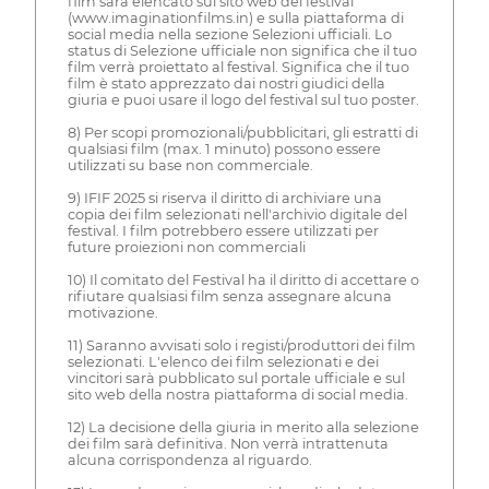
film sarà elencato sul sito web del festival
(www.imaginationfilms.in) e sulla piattaforma di
social media nella sezione Selezioni ufficiali. Lo
status di Selezione ufficiale non significa che il tuo
film verrà proiettato al festival. Significa che il tuo
film è stato apprezzato dai nostri giudici della
giuria e puoi usare il logo del festival sul tuo poster.
8) Per scopi promozionali/pubblicitari, gli estratti di
qualsiasi film (max. 1 minuto) possono essere
utilizzati su base non commerciale.
9) IFIF 2025 si riserva il diritto di archiviare una
copia dei film selezionati nell'archivio digitale del
festival. I film potrebbero essere utilizzati per
future proiezioni non commerciali
10) Il comitato del Festival ha il diritto di accettare o
rifiutare qualsiasi film senza assegnare alcuna
motivazione.
11) Saranno avvisati solo i registi/produttori dei film
selezionati. L'elenco dei film selezionati e dei
vincitori sarà pubblicato sul portale ufficiale e sul
sito web della nostra piattaforma di social media.
12) La decisione della giuria in merito alla selezione
dei film sarà definitiva. Non verrà intrattenuta
alcuna corrispondenza al riguardo.