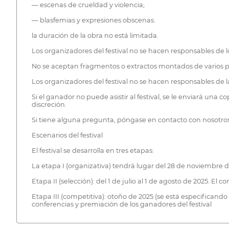
— escenas de crueldad y violencia;
— blasfemias y expresiones obscenas.
la duración de la obra no está limitada.
Los organizadores del festival no se hacen responsables de l
No se aceptan fragmentos o extractos montados de varios 
Los organizadores del festival no se hacen responsables de la
Si el ganador no puede asistir al festival, se le enviará una c
discreción.
Si tiene alguna pregunta, póngase en contacto con nosotro
Escenarios del festival
El festival se desarrolla en tres etapas:
La etapa I (organizativa) tendrá lugar del 28 de noviembre d
Etapa II (selección): del 1 de julio al 1 de agosto de 2025. El c
Etapa III (competitiva): otoño de 2025 (se está especificando
conferencias y premiación de los ganadores del festival