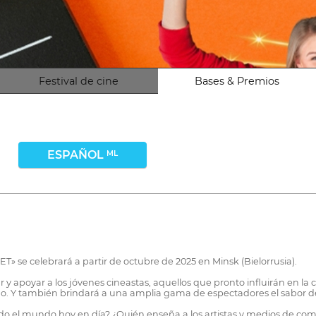
Festival de cine
Bases & Premios
ESPAÑOL
ML
VET» se celebrará a partir de octubre de 2025 en Minsk (Bielorrusia).
r y apoyar a los jóvenes cineastas, aquellos que pronto influirán en la 
o. Y también brindará a una amplia gama de espectadores el sabor d
odo el mundo hoy en día? ¿Quién enseña a los artistas y medios de c