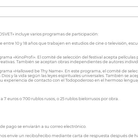
INOSVET» incluye varios programas de participación:
entre 10 y 18 años que trabajen en estudios de cine o televisión, escu
ama «KinoProfi». El comité de selección del festival acepta películas 
 creativas. También se aceptan obras independientes de autores individ
grama «Hallowed be Thy Name». En este programa, el comité de selecci
Dios y la vida según las leyes espirituales universales. También se ace
su experiencia de contacto con el Todopoderoso en el hermoso lenguaj
 a 7 euros o 700 rublos rusos, o 25 rublos bielorrusos por obra.
 de pago se enviarán a su correo electrónico.
 nos envíe un recibo/recibo mediante carta de respuesta después de ha