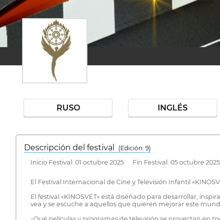
RUSO
INGLÉS
Descripción del festival
( Edición: 9)
Inicio Festival: 01 octubre 2025 Fin Festival: 05 octubre 2025
El Festival Internacional de Cine y Televisión Infantil «KINOS
El festival «KINOSVET» está diseñado para desarrollar, inspira
vea y se escuche a aquellos que quieren mejorar este mund
¿Qué películas y programas de televisión se proyectan en t