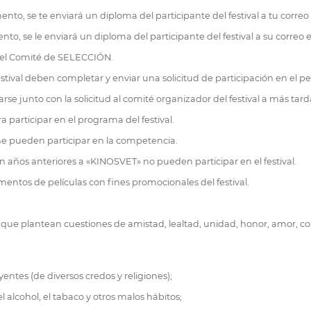
nto, se te enviará un diploma del participante del festival a tu correo el
o, se le enviará un diploma del participante del festival a su correo ele
or el Comité de SELECCIÓN.
estival deben completar y enviar una solicitud de participación en el p
rse junto con la solicitud al comité organizador del festival a más tardar
participar en el programa del festival.
ine pueden participar en la competencia.
 años anteriores a «KINOSVET» no pueden participar en el festival.
agmentos de películas con fines promocionales del festival.
las que plantean cuestiones de amistad, lealtad, unidad, honor, amor, co
ntes (de diversos credos y religiones);
lcohol, el tabaco y otros malos hábitos;