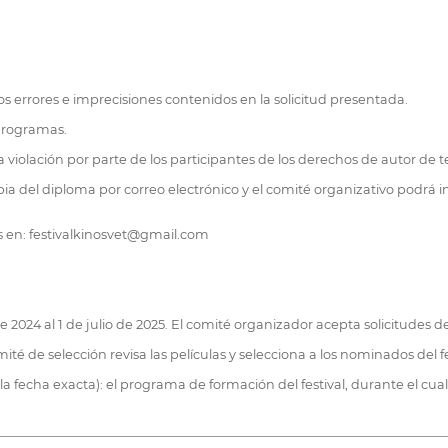
os errores e imprecisiones contenidos en la solicitud presentada.
programas.
 violación por parte de los participantes de los derechos de autor de t
opia del diploma por correo electrónico y el comité organizativo podrá in
s en: festivalkinosvet@gmail.com
e 2024 al 1 de julio de 2025. El comité organizador acepta solicitudes 
omité de selección revisa las películas y selecciona a los nominados del fe
 la fecha exacta): el programa de formación del festival, durante el cua