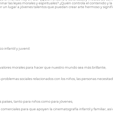
ar las leyes morales y espirituales? ¿Quién controla el contenido y la d
recer un lugar a jóvenes talentos que puedan crear arte hermoso y sign
 infantil y juvenil.
alores morales para hacer que nuestro mundo sea más brillante;
 problemas sociales relacionados con los niños, las personas necesitada
es países, tanto para niños como para jóvenes;
y comerciales para que apoyen la cinematografía infantil y familiar, as