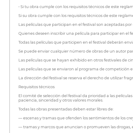
• Si tu obra cumple con los requisitos técnicos de este reglame
Si su obra cumple con los requisitos técnicos de este reglament
Las películas que participan en el festival son aceptadas p
Quienes deseen inscribir una película para participar en el f
Todas las películas que participen en el festival deberán envia
Se puede enviar cualquier número de obras de un autor para 
Las películas que se hayan exhibido en otros festivales de c
Las películas que se enviaron al programa de competición en
La dirección del festival se reserva el derecho de utilizar fr
Requisitos técnicos
El comité de selección del festival da prioridad a las pelícu
paciencia, sinceridad y otros valores morales.
Todas las obras presentadas deben estar libres de:
— escenas y tramas que ofenden los sentimientos de los creye
— tramas y marcos que anuncian o promueven las drogas, el a