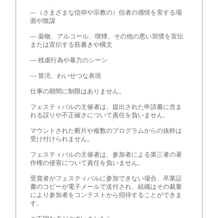
—（さまざまな信仰や宗教の）信者の感情を害する場
面や陰謀
— 薬物、アルコール、喫煙、その他の悪い習慣を宣伝
または宣伝する筋書きや構文
— 残虐行為や暴力のシーン
— 冒涜、わいせつな表現
仕事の期間に制限はありません。
フェスティバルの主催者は、提出された申請書に含ま
れる誤りや不正確さについて責任を負いません。
マウントされた断片や複数のプログラムからの抜粋は
受け付けられません。
フェスティバルの主催者は、参加者による第三者の著
作権の侵害について責任を負いません。
受賞者がフェスティバルに参加できない場合、卒業証
書のコピーが電子メールで送付され、組織はその裁量
により参加者をコンテストから招待することができま
す。