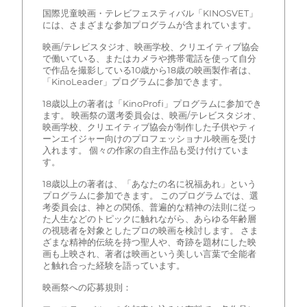
国際児童映画・テレビフェスティバル「KINOSVET」
には、さまざまな参加プログラムが含まれています。
映画/テレビスタジオ、映画学校、クリエイティブ協会
で働いている、またはカメラや携帯電話を使って自分
で作品を撮影している10歳から18歳の映画製作者は、
「KinoLeader」プログラムに参加できます。
18歳以上の著者は「KinoProfi」プログラムに参加でき
ます。 映画祭の選考委員会は、映画/テレビスタジオ、
映画学校、クリエイティブ協会が制作した子供やティ
ーンエイジャー向けのプロフェッショナル映画を受け
入れます。 個々の作家の自主作品も受け付けていま
す。
18歳以上の著者は、「あなたの名に祝福あれ」という
プログラムに参加できます。 このプログラムでは、選
考委員会は、神との関係、普遍的な精神の法則に従っ
た人生などのトピックに触れながら、あらゆる年齢層
の視聴者を対象としたプロの映画を検討します。 さま
ざまな精神的伝統を持つ聖人や、奇跡を題材にした映
画も上映され、著者は映画という美しい言葉で全能者
と触れ合った経験を語っています。
映画祭への応募規則：