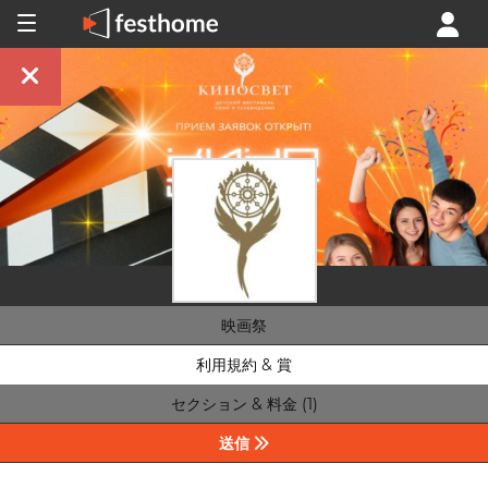
映画祭
利用規約 & 賞
セクション & 料金 (1)
送信