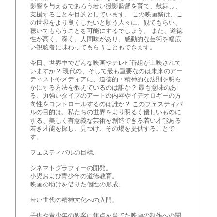
影響を与えるであろう若い撮影監督を育て、鼓舞し、
支援することを目的としています。 この映画祭は、こ
の世界をより良くしたいと願う人々に、観てもらい、
聴いてもらうことを可能にするでしょう。 また、道徳
性が高く、深く、人間味があり、感動的な芸術を幅広
い視聴者に味わってもらうこともできます。
今日、世界中でどんな映画やテレビ番組が上映されて
いますか？ 現代の、そして最も重要なのは未来のアー
ティストやメディアに、道徳的・精神的な法則を明ら
かにする方法を教えているのは誰か？ 最も意味のあ
る、力強いタイプのアートの内容やイデオロギーの方
向性をコントロールするのは誰か？ このフェスティバ
ルの目的は、私たちの世界をより明るく優しいものに
する、美しく有意義な芸術を創造できる若い才能ある
若き才能を探し、見つけ、その場を提供することで
す。
フェスティバルの目標:
シネマトグラフィーの開発。
小児および青少年の道徳教育。
映画の助けを借りた個性の形成。
若い世代の精神文化への入門。
子供や青少年の観客に焦点を当てた映画の制作への関