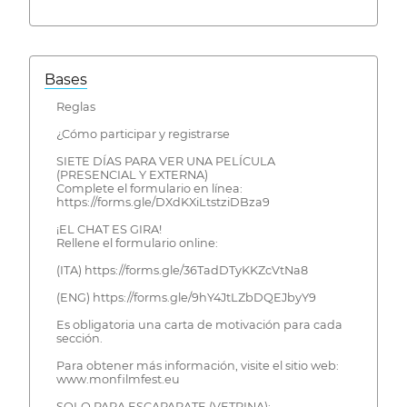
Bases
Reglas
¿Cómo participar y registrarse
SIETE DÍAS PARA VER UNA PELÍCULA
(PRESENCIAL Y EXTERNA)
Complete el formulario en línea:
https://forms.gle/DXdKXiLtstziDBza9
¡EL CHAT ES GIRA!
Rellene el formulario online:
(ITA) https://forms.gle/36TadDTyKKZcVtNa8
(ENG) https://forms.gle/9hY4JtLZbDQEJbyY9
Es obligatoria una carta de motivación para cada
sección.
Para obtener más información, visite el sitio web:
www.monfilmfest.eu
SOLO PARA ESCAPARATE (VETRINA):