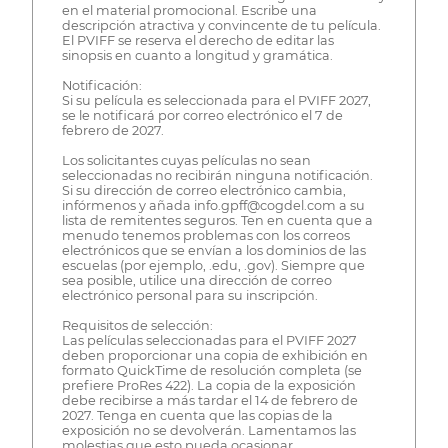
en el material promocional. Escribe una
descripción atractiva y convincente de tu película.
El PVIFF se reserva el derecho de editar las
sinopsis en cuanto a longitud y gramática.
Notificación:
Si su película es seleccionada para el PVIFF 2027,
se le notificará por correo electrónico el 7 de
febrero de 2027.
Los solicitantes cuyas películas no sean
seleccionadas no recibirán ninguna notificación.
Si su dirección de correo electrónico cambia,
infórmenos y añada info.gpff@cogdel.com a su
lista de remitentes seguros. Ten en cuenta que a
menudo tenemos problemas con los correos
electrónicos que se envían a los dominios de las
escuelas (por ejemplo, .edu, .gov). Siempre que
sea posible, utilice una dirección de correo
electrónico personal para su inscripción.
Requisitos de selección:
Las películas seleccionadas para el PVIFF 2027
deben proporcionar una copia de exhibición en
formato QuickTime de resolución completa (se
prefiere ProRes 422). La copia de la exposición
debe recibirse a más tardar el 14 de febrero de
2027. Tenga en cuenta que las copias de la
exposición no se devolverán. Lamentamos las
molestias que esto pueda ocasionar.