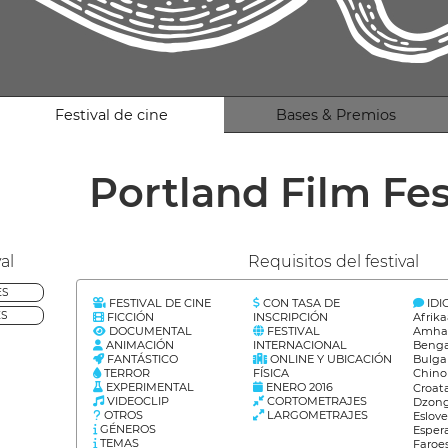
Festival de cine
Bases & Premios
Portland Film Fes
al
Requisitos del festival
ES
FESTIVAL DE CINE
CON TASA DE
ID
ES
FICCIÓN
INSCRIPCIÓN
Afrik
DOCUMENTAL
FESTIVAL
Amhar
ANIMACIÓN
INTERNACIONAL
Benga
FANTÁSTICO
ONLINE Y UBICACIÓN
Bulga
TERROR
FÍSICA
Chino
EXPERIMENTAL
ENERO 2016
Croat
VIDEOCLIP
CORTOMETRAJES
Dzong
OTROS
LARGOMETRAJES
Eslov
GÉNEROS
Esper
TEMAS
Faroes