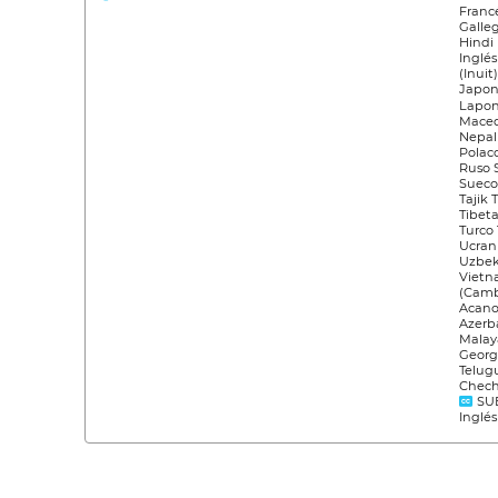
Franc
Galle
Hindi
Inglés
(Inuit
Japon
Lapon
Maced
Nepal
Polac
Ruso 
Sueco
Tajik 
Tibet
Turco
Ucran
Uzbek
Vietn
(Camb
Acano
Azerb
Malay
Georg
Telug
Chec
SU
Inglés