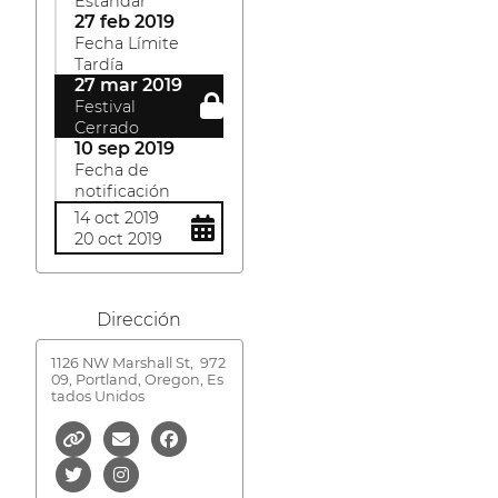
Estándar
27 feb 2019
Fecha Límite
Tardía
27 mar 2019
Festival
Cerrado
10 sep 2019
Fecha de
notificación
14 oct 2019
20 oct 2019
Dirección
1126 NW Marshall St,
972
09, Portland, Oregon, Es
tados Unidos