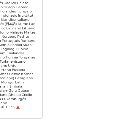
és Gaelico Galese
go Griego Hebreo
 Holandés Hungaro
 Indonesio Inuktitut
) Islandico Italiano
és (日本語) Kurdo Lao
ico Latviano Lituano
onio Malayés Maltés
i Noruego Pashto
o Portugués Rumano
Serbio Somali Suahili
 Tagalog-Filipino
Tamil Tailandés
ano Tigrinia Tonganés
 Turkmenistano
iano Urdu
istano Euskera
amés Bosnio Khmer
odiano) Georgiano
 Mongol Latin
aijani Sinhala
alam Zulu Guaraní
iano Dholuo Criollo
u Luxemburgés
heno
BTÍTULOS