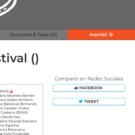
Secciones & Tasas (10)
Inscribir
tival
()
Compartir en Redes Sociales
FACEBOOK
IOMAS
aans Albanés Alemán
ico Arabe Armenio
TWEET
li Bieloruso Birmanés
ro Catalan Checo
 Coreano (한국어)
a Danés Dari
kha Escocés Eslovaco
eno Español
anto Estoniano
e Farsi Finlandés