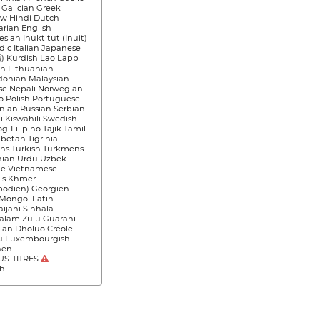
 Galician Greek
w Hindi Dutch
rian English
sian Inuktitut (Inuit)
dic Italian Japanese
 Kurdish Lao Lapp
an Lithuanian
onian Malaysian
se Nepali Norwegian
o Polish Portuguese
ian Russian Serbian
i Kiswahili Swedish
g-Filipino Tajik Tamil
ibetan Tigrinia
ns Turkish Turkmens
nian Urdu Uzbek
e Vietnamese
is Khmer
odien) Georgien
Mongol Latin
aijani Sinhala
alam Zulu Guarani
ian Dholuo Créole
u Luxembourgish
hen
S-TITRES
sh