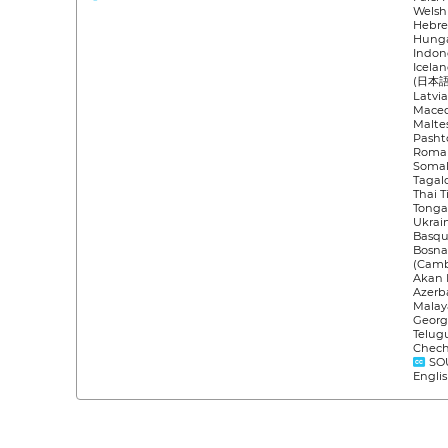
Welsh
Hebre
Hunga
Indone
Icelan
(日本語)
Latvi
Maced
Malte
Pasht
Roman
Somal
Tagalo
Thai T
Tonga
Ukrai
Basqu
Bosna
(Camb
Akan 
Azerb
Malay
Georg
Telug
Chec
SOU
Engli