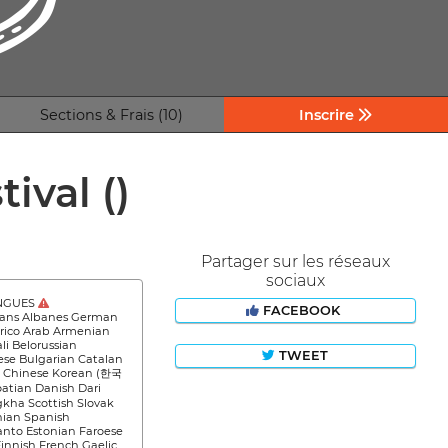
Sections & Frais (10)
Inscrire
tival
()
Partager sur les réseaux
sociaux
NGUES
FACEBOOK
aans Albanes German
ico Arab Armenian
li Belorussian
TWEET
se Bulgarian Catalan
 Chinese Korean (한국
oatian Danish Dari
kha Scottish Slovak
nian Spanish
anto Estonian Faroese
Finnish French Gaelic