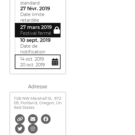
standard
27 févr. 2019
Date limite
retardée
27 mars 2019
Festival fermé
10 sept. 2019
Date de
notification
14 oct. 2019
20 oct. 2019
Adresse
1126 NW Marshall St,
972
09, Portland, Oregon, Un
ited States