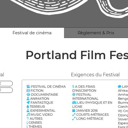
Festival de cinéma
Règlement & Prix
Portland Film Fes
al
Exigences du Festival
E
FESTIVAL DE CINÉMA
A DES FRAIS
LA
E
FICTION
D’INSCRIPTION
Afrik
DOCUMENTAIRE
FESTIVAL
Amhar
ANIMATION
INTERNATIONAL
Benga
FANTASTIQUE
LIEU PHYSIQUE ET EN
Burme
TERREUR
LIGNE
Czech
EXPERIMENTAL
JANVIER 2016
어) Cr
MUSIC VIDEO
COURTS-MÉTRAGES
Dzong
AUTRES
LONG-MÉTRAGE
Slove
GENRES
Esper
THÈMES
Farsi 