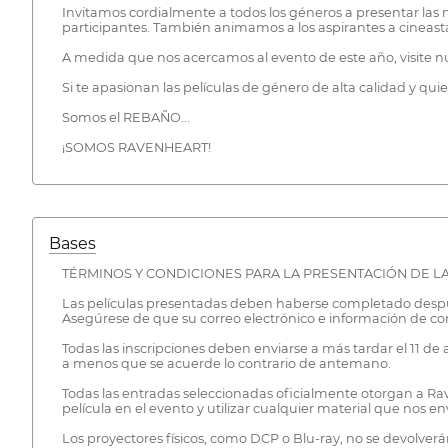
Invitamos cordialmente a todos los géneros a presentar las
participantes. También animamos a los aspirantes a cineasta
A medida que nos acercamos al evento de este año, visite nu
Si te apasionan las películas de género de alta calidad y quie
Somos el REBAÑO...
¡SOMOS RAVENHEART!
Bases
TÉRMINOS Y CONDICIONES PARA LA PRESENTACIÓN DE LA
Las películas presentadas deben haberse completado después 
Asegúrese de que su correo electrónico e información de co
Todas las inscripciones deben enviarse a más tardar el 11 de a
a menos que se acuerde lo contrario de antemano.
Todas las entradas seleccionadas oficialmente otorgan a Rav
película en el evento y utilizar cualquier material que nos e
Los proyectores físicos, como DCP o Blu-ray, no se devolve