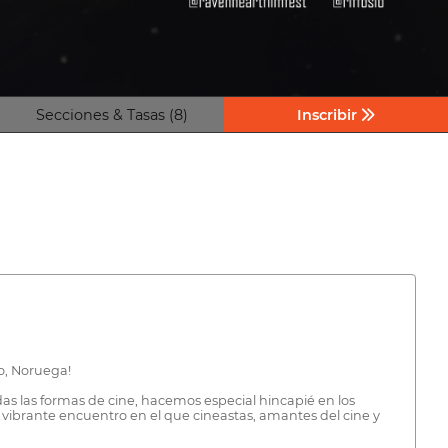
Secciones & Tasas (8)
Inscribir
lo, Noruega!
das las formas de cine, hacemos especial hincapié en los
s un vibrante encuentro en el que cineastas, amantes del cine y