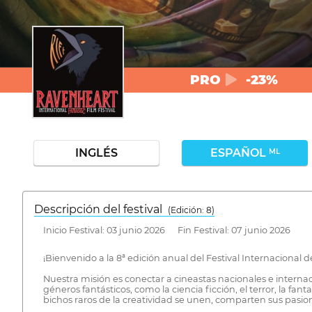
PRO
-23%
INGLÉS
ESPAÑOL
ML
Descripción del festival
( Edición: 8)
Inicio Festival: 03 junio 2026 Fin Festival: 07 junio 2026
¡Bienvenido a la 8ª edición anual del Festival Internacional 
Nuestra misión es conectar a cineastas nacionales e internac
géneros fantásticos, como la ciencia ficción, el terror, la fan
bichos raros de la creatividad se unen, comparten sus pasio