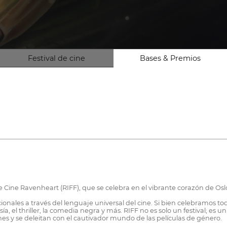
Festival de cine
Bases & Premios
de Cine Ravenheart (RIFF), que se celebra en el vibrante corazón de Os
ionales a través del lenguaje universal del cine. Si bien celebramos to
tasía, el thriller, la comedia negra y más. RIFF no es solo un festival; e
nes y se deleitan con el cautivador mundo de las películas de género.