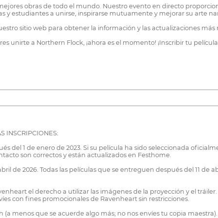
 mejores obras de todo el mundo. Nuestro evento en directo proporcio
s y estudiantes a unirse, inspirarse mutuamente y mejorar su arte nar
estro sitio web para obtener la información y las actualizaciones más
res unirte a Northern Flock, ¡ahora es el momento! ¡Inscribir tu películ
S INSCRIPCIONES:
del 1 de enero de 2023. Si su película ha sido seleccionada oficialme
ntacto son correctos y están actualizados en Festhome.
bril de 2026. Todas las películas que se entreguen después del 11 de abr
enheart el derecho a utilizar las imágenes de la proyección y el tráil
nvíes con fines promocionales de Ravenheart sin restricciones.
rán (a menos que se acuerde algo más; no nos envíes tu copia maestra