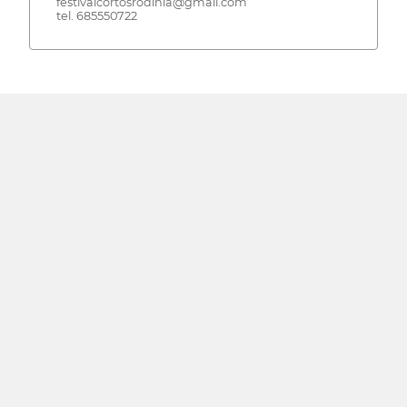
festivalcortosrodinia@gmail.com
tel. 685550722