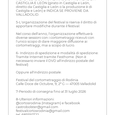
CASTIGLIA E LEÓN (girato in Castiglia e León,
diretto da Castiglia e León o la produzione è di
Castiglia e León) e INDICA SE PROVIENE DA
VALLADOLID.
5-L'organizzazione del festival si riserva il diritto di
apportare modifiche durante il festival.
Nel corso dell'anno, l'organizzazione effettuerà
diverse sessioni con i cortometraggi ricevuti con
l'unico scopo di dare maggiore diffusione ai
cortometraggi, mai a scopo di lucro.
6- Indirizzo di spedizione e modalità di spedizione:
Tramite Internet tramite Festhome. (Non è
necessario inviare il DVD all'indirizzo postale del
festival)
Oppure all'indirizzo postale:
Festival del cortometraggio di Rodinia
Calle Doce de Octubre, 9, 2º G — 47005 Valladolid
7-Periodo di consegna fino al 31 luglio 2026
8-Ulteriori informazioni:
@cortosrodinia (Instagram) e facebook
castrobolster@gmail.com
festivalcortosrodinia@gmail.com
tel. 685550722