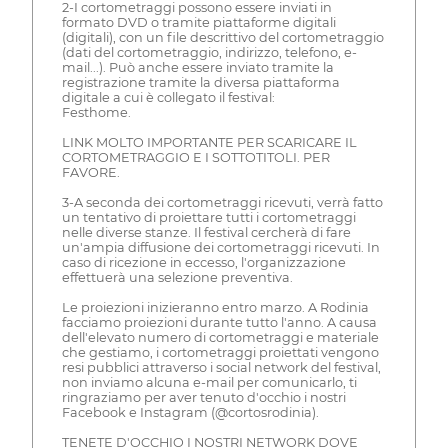
2-I cortometraggi possono essere inviati in
formato DVD o tramite piattaforme digitali
(digitali), con un file descrittivo del cortometraggio
(dati del cortometraggio, indirizzo, telefono, e-
mail...). Può anche essere inviato tramite la
registrazione tramite la diversa piattaforma
digitale a cui è collegato il festival:
Festhome.
LINK MOLTO IMPORTANTE PER SCARICARE IL
CORTOMETRAGGIO E I SOTTOTITOLI. PER
FAVORE.
3-A seconda dei cortometraggi ricevuti, verrà fatto
un tentativo di proiettare tutti i cortometraggi
nelle diverse stanze. Il festival cercherà di fare
un'ampia diffusione dei cortometraggi ricevuti. In
caso di ricezione in eccesso, l'organizzazione
effettuerà una selezione preventiva.
Le proiezioni inizieranno entro marzo. A Rodinia
facciamo proiezioni durante tutto l'anno. A causa
dell'elevato numero di cortometraggi e materiale
che gestiamo, i cortometraggi proiettati vengono
resi pubblici attraverso i social network del festival,
non inviamo alcuna e-mail per comunicarlo, ti
ringraziamo per aver tenuto d'occhio i nostri
Facebook e Instagram (@cortosrodinia).
TENETE D'OCCHIO I NOSTRI NETWORK DOVE