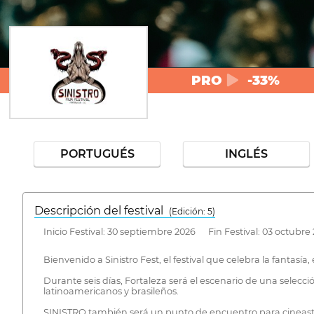
PRO
-33%
PORTUGUÉS
INGLÉS
Descripción del festival
( Edición: 5)
Inicio Festival: 30 septiembre 2026 Fin Festival: 03 octubre
Bienvenido a Sinistro Fest, el festival que celebra la fantasía, 
Durante seis días, Fortaleza será el escenario de una selec
latinoamericanos y brasileños.
SINISTRO también será un punto de encuentro para cineastas,