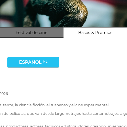
Festival de cine
Bases & Premios
ESPAÑOL
ML
 2026
el terror, la ciencia ficción, el suspenso y el cine experimental.
ción de películas, que van desde largometrajes hasta cortometrajes, al
 productores, actores, técnicos y distribuidores, creando un espacio 