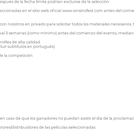
espués de la fecha límite podrían excluirse de la selección.
eccionadas en el sitio web oficial www.sinistrofest.com antes del comi
on nosotros en privado para solicitar todos los materiales necesarios,
stival 3 semanas (como mínimo) antes del comienzo del evento, mediant
oRes de alta calidad.
cluir subtítulos en portugués).
de la competición.
os en caso de que los ganadores no puedan asistir el día de la proclamac
tores/distribuidores de las películas seleccionadas.