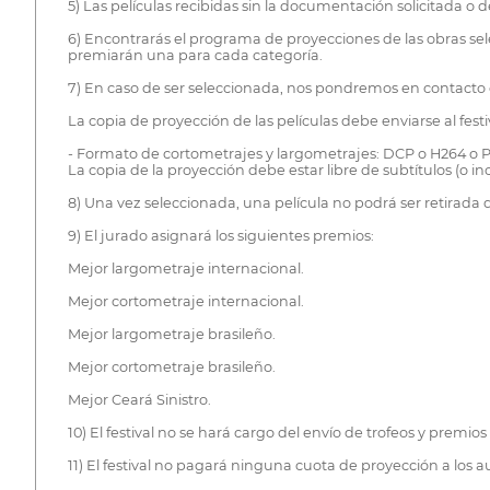
5) Las películas recibidas sin la documentación solicitada o d
6) Encontrarás el programa de proyecciones de las obras sel
premiarán una para cada categoría.
7) En caso de ser seleccionada, nos pondremos en contacto c
La copia de proyección de las películas debe enviarse al fe
- Formato de cortometrajes y largometrajes: DCP o H264 o Pr
La copia de la proyección debe estar libre de subtítulos (o in
8) Una vez seleccionada, una película no podrá ser retirada 
9) El jurado asignará los siguientes premios:
Mejor largometraje internacional.
Mejor cortometraje internacional.
Mejor largometraje brasileño.
Mejor cortometraje brasileño.
Mejor Ceará Sinistro.
10) El festival no se hará cargo del envío de trofeos y premi
11) El festival no pagará ninguna cuota de proyección a los au