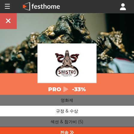
PRO
-33%
영화제
규정 & 수상
섹션 & 참가비 (5)
전송