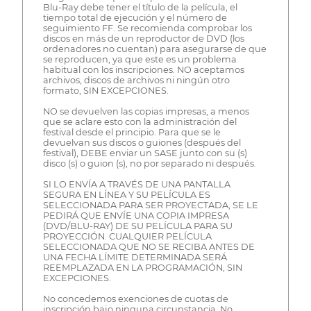
Blu-Ray debe tener el título de la película, el
tiempo total de ejecución y el número de
seguimiento FF. Se recomienda comprobar los
discos en más de un reproductor de DVD (los
ordenadores no cuentan) para asegurarse de que
se reproducen, ya que este es un problema
habitual con los inscripciones. NO aceptamos
archivos, discos de archivos ni ningún otro
formato, SIN EXCEPCIONES.
NO se devuelven las copias impresas, a menos
que se aclare esto con la administración del
festival desde el principio. Para que se le
devuelvan sus discos o guiones (después del
festival), DEBE enviar un SASE junto con su (s)
disco (s) o guion (s), no por separado ni después.
SI LO ENVÍA A TRAVÉS DE UNA PANTALLA
SEGURA EN LÍNEA Y SU PELÍCULA ES
SELECCIONADA PARA SER PROYECTADA, SE LE
PEDIRÁ QUE ENVÍE UNA COPIA IMPRESA
(DVD/BLU-RAY) DE SU PELÍCULA PARA SU
PROYECCIÓN. CUALQUIER PELÍCULA
SELECCIONADA QUE NO SE RECIBA ANTES DE
UNA FECHA LÍMITE DETERMINADA SERÁ
REEMPLAZADA EN LA PROGRAMACIÓN, SIN
EXCEPCIONES.
No concedemos exenciones de cuotas de
inscripción bajo ninguna circunstancia. No