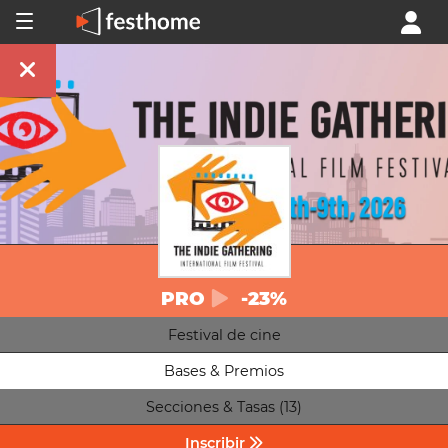
PRO
-23%
Festival de cine
Bases & Premios
Secciones & Tasas (13)
Inscribir