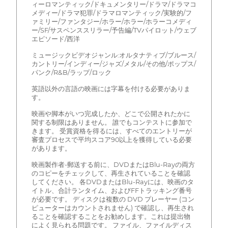
ィーロマンティック/ドキュメンタリー/ドラマ/ドラマコ
メディー/ドラマ犯罪/ドラマロマンティック/実験的/フ
ァミリー/ファンタジー/ホラー/ホラー/ホラーコメディ
ー/SF/サスペンススリラー/予告編/TVパイロット/ウェブ
エピソード/西洋
ミュージックビデオジャンル:オルタナティブ/ブルース/
カントリー/インディー/ジャズ/メタル/その他/ポップス/
パンク/R&B/ラップ/ロック
英語以外の言語の映画には字幕を付ける必要がありま
す。
映画や脚本がいつ完成したか、どこで公開されたかに
関する制限はありません。 誰でもコンテストに参加で
きます。 受賞資格を得るには、すべてのエントリーが
審査プロセスで平均スコア90以上を獲得している必要
があります。
映画製作者-郵送する前に、DVDまたはBlu-Rayの両方
のコピーをチェックして、再生されていることを確認
してください。 各DVDまたはBlu-Rayには、映画のタ
イトル、合計ランタイム、およびFFトラッキング番号
が必要です。 ディスクは複数の DVD プレーヤー (コン
ピューターはカウントされません) で確認し、再生され
ることを確認することをお勧めします。これは提出物
によく見られる問題です。 ファイル、ファイルディス