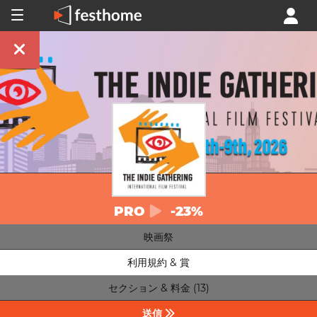
PRO
-23%
映画祭
利用規約 & 賞
セクション & 料金 (13)
送信