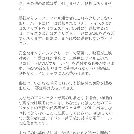
ク、その他の形式は受け付けません。例外はありませ
ん。
最初からフェスティバル運営者にこれをクリアしない
限り、ハードコピーは返却されません。 ディスクまた
はスクリプトを（フェスティバル後に）返却するに
は、ディスクまたはスクリプトと一緒にSASEを送る必
要があります。個別に、または後に送信しないでくだ
さい。
安全なオンラインスクリーナーで応募し、映画が上映
対象として選ばれた場合は、上映用にフィルムのハー
ドコピー（DVD/ブルーレイ）を送付する必要がありま
す。 特定の締め切りまでに受領されなかった映画は、
例外なくラインナップに入れ替わります。
当社は、いかなる状況においても投稿料の免除を認め
ません。 審査料は支払いません。
あなたのプロジェクトが賞の対象となる場合、物理的
な賞を受け取るためには、あなたまたはあなたのプロ
ジェクトの直接の代表者がフェスティバルに出席しな
ければならないことに注意してください。 参加してい
ない受賞者には、イベント終了後に賞状が電子メール
で送信されます。
すべての応募作品には、受理されたかどうかに関わら