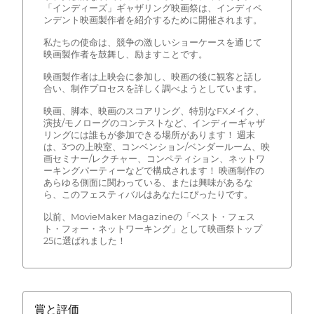
「インディーズ」ギャザリング映画祭は、インディペ
ンデント映画製作者を紹介するために開催されます。
私たちの使命は、競争の激しいショーケースを通じて
映画製作者を鼓舞し、励ますことです。
映画製作者は上映会に参加し、映画の後に観客と話し
合い、制作プロセスを詳しく調べようとしています。
映画、脚本、映画のスコアリング、特別なFXメイク、
演技/モノローグのコンテストなど、インディーギャザ
リングには誰もが参加できる場所があります！ 週末
は、3つの上映室、コンベンション/ベンダールーム、映
画セミナー/レクチャー、コンペティション、ネットワ
ーキングパーティーなどで構成されます！ 映画制作の
あらゆる側面に関わっている、または興味があるな
ら、このフェスティバルはあなたにぴったりです。
以前、MovieMaker Magazineの「ベスト・フェス
ト・フォー・ネットワーキング」として映画祭トップ
25に選ばれました！
賞と評価