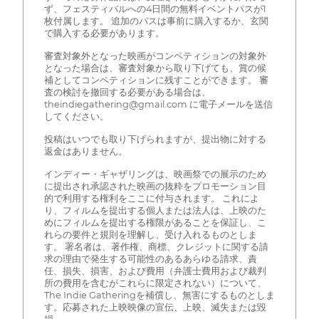
ず、フェスティバルへの4日間の無料イベントパスが1
枚付属します。 追加のパスは事前に購入するか、玄関
で購入する必要があります。
審査対象外となった映画がコンペティションの対象外
となった場合は、審査対象から取り下げても、賞の候
補としてコンペティションに残すことができます。 審
査の検討を撤回する必要がある場合は、
theindiegathering@gmail.com に電子メールを送信
してください。
投稿はいつでも取り下げられますが、提出物に対する
返金はありません。
インディー・ギャザリングは、映画祭での展示のため
に提出され承認された映画の抜粋をプロモーション目
的で利用する権利をここに付与されます。 これによ
り、フィルムを提出する個人または法人は、上映のた
めにフィルムを提出する権限があることを保証し、こ
れらの要件と規則を理解し、受け入れるものとしま
す。 署名者は、著作権、商標、クレジットに関する請
求の理由で発生する可能性のあるあらゆる請求、責
任、損失、損害、および費用（弁護士費用および裁判
所の費用を含むがこれらに限定されない）について、
The Indie Gatheringを補償し、無害にするものとしま
す。応募された上映映像の宣伝、上映、滅失または毀