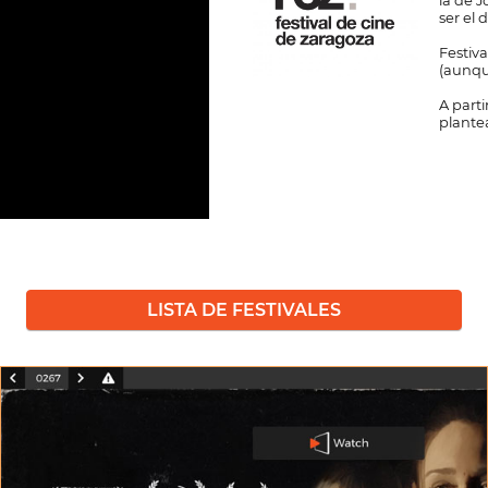
la de J
ser el 
Festiv
(aunqu
A parti
plante
LISTA DE FESTIVALES