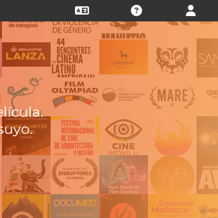
lícula.
suyo.