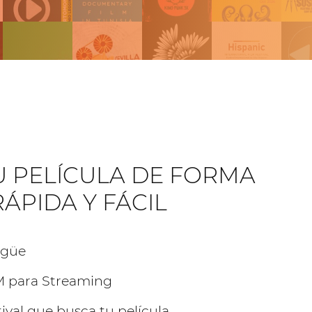
U PELÍCULA DE FORMA
RÁPIDA Y FÁCIL
ngüe
 para Streaming
ival que busca tu película