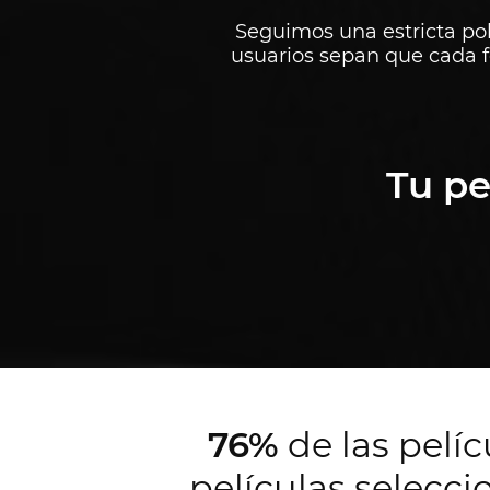
Seguimos una estricta polí
usuarios sepan que cada fe
Tu pe
76%
de las pelí
películas selecci