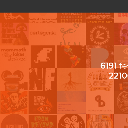
6191
fe
221