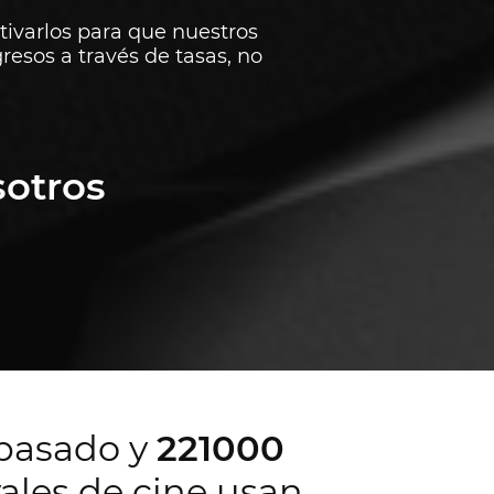
ctivarlos para que nuestros
resos a través de tasas, no
sotros
 pasado y
221000
vales de cine usan