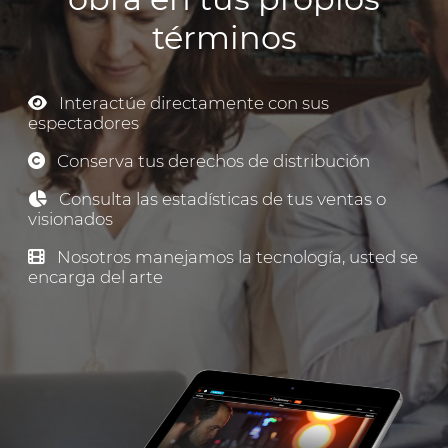
términos
Interactúe directamente con sus
espectadores
Conserva tus derechos de distribución
Consulta las estadísticas de tus ventas o
visionados
Nosotros manejamos la tecnología, usted se
encarga del arte