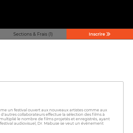
Sections & Frais (1)
Inscrire
comme un festival ouvert aux nouveaux artistes comme aux
'autres collaborateurs effectue la sélection des films à
 multiplié le nombre de films projetés et enregistrés, ayant
e festival audiovisuel, Dr. Mabuse se veut un événement