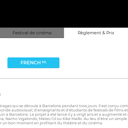
Festival de cinéma
Règlement & Prix
FRENCH
ML
6
étrages qui se déroule à Barcelone pendant trois jours. Il est conçu 
e audiovisuel, d'enseignants et d'étudiants de festivals de films et d
uin à Barcelone. Le projet a été lancé il y a vingt ans et a augmenté et
a, Nacho Vigalondo, Mateo Gil ou Kike Maillo. Au lieu d'être un simpl
er un bon moment en profitant du théâtre et du cinéma.