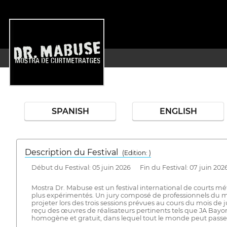
SPANISH
ENGLISH
Description du Festival
( Edition: )
Début du Festival: 05 juin 2026 Fin du Festival: 07 juin 202
Mostra Dr. Mabuse est un festival international de courts m
plus expérimentés. Un jury composé de professionnels du mond
projeter lors des trois sessions prévues au cours du mois de j
reçu des œuvres de réalisateurs pertinents tels que JA Bayon
homogène et gratuit, dans lequel tout le monde peut pass