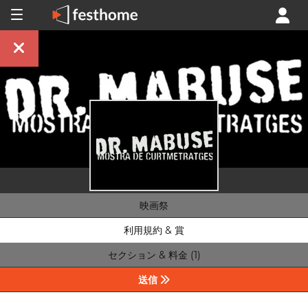
映画祭
利用規約 & 賞
セクション & 料金 (1)
送信